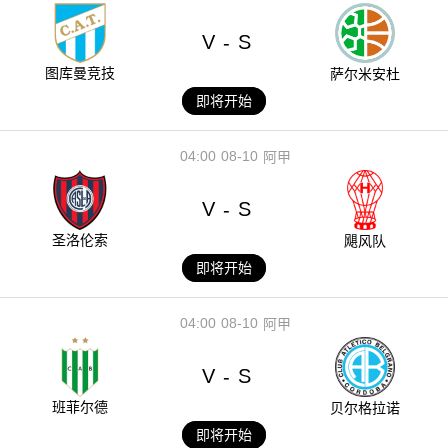
V
S
-
图库曼竞技
萨尔米安杜
即将开始
04:00
08-10
阿甲
V
S
-
圣洛伦索
飓风队
即将开始
04:00
08-10
阿甲
V
S
-
班菲尔德
贝尔格拉诺
即将开始