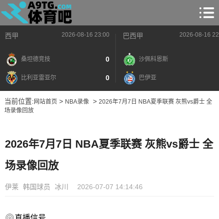
2026-08-16 23:00
2026-08-16 22
西甲
巴西甲
0
桑坦德竞技
沙佩科恩斯
0
比利亚雷亚尔
巴伊亚
当前位置:
>
>
网站首页
NBA录像
2026年7月7日 NBA夏季联赛 灰熊vs爵士 全
场录像回放
2026年7月7日 NBA夏季联赛 灰熊vs爵士 全
场录像回放
伊莱
韩国球员
冰川
2026-07-07 14:14:46
直播信号