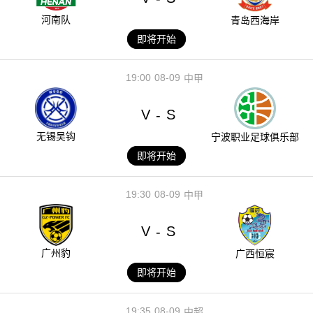
河南队
青岛西海岸
即将开始
19:00
08-09
中甲
V
S
-
无锡吴钩
宁波职业足球俱乐部
即将开始
19:30
08-09
中甲
V
S
-
广州豹
广西恒宸
即将开始
19:35
08-09
中超