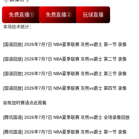
免费直播①
免费直播②
玩球直播
本场技术统计：
[国语回放] 2026年7月7日 NBA夏季联赛 灰熊vs爵士 第一节 录像
[国语回放] 2026年7月7日 NBA夏季联赛 灰熊vs爵士 第二节 录像
[国语回放] 2026年7月7日 NBA夏季联赛 灰熊vs爵士 第三节 录像
[国语回放] 2026年7月7日 NBA夏季联赛 灰熊vs爵士 第四节 录像
如有加时赛请点此观看
[腾讯国语] 2026年7月7日 NBA夏季联赛 灰熊vs爵士 全场录像回放
[腾讯国语] 2026年7月7日 NBA夏季联赛 灰熊vs爵士 第一节 录像