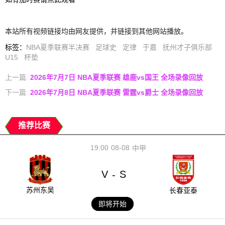
本站所有视频链接均由网友提供，并链接到其他网站播放。
标签
：
NBA夏季联赛半决赛
足球史
定律
于嘉
抚州才子俱乐部
U15
杯垫
上一篇:
2026年7月7日 NBA夏季联赛 雄鹿vs国王 全场录像回放
下一篇:
2026年7月8日 NBA夏季联赛 雷霆vs爵士 全场录像回放
推荐比赛
19:00
08-08
中甲
V
S
-
苏州东吴
长春亚泰
即将开始