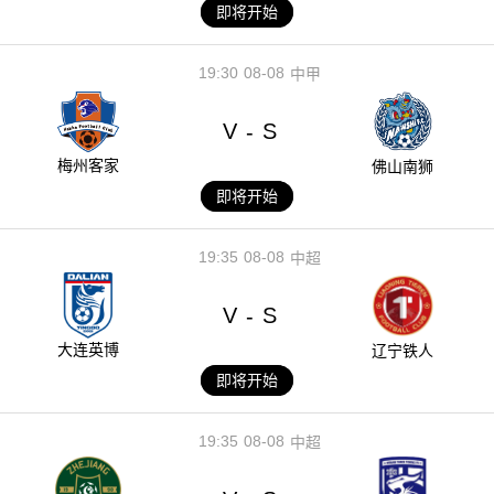
即将开始
19:30
08-08
中甲
V
S
-
梅州客家
佛山南狮
即将开始
19:35
08-08
中超
V
S
-
大连英博
辽宁铁人
即将开始
19:35
08-08
中超