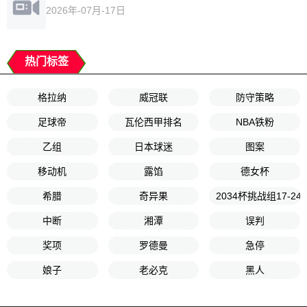
2026年-07月-17日
热门标签
格拉纳
威冠联
防守策略
足球帝
瓦伦西甲排名
NBA铁粉
乙组
日本球迷
图案
移动机
露馅
德女杯
希腊
奇异果
2034杯挑战组17-2
中断
湘潭
误判
奖项
罗德曼
急停
娘子
老必克
黑人