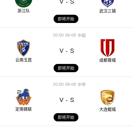
V
S
-
浙江队
武汉三镇
即将开始
20:00
08-08
中超
V
S
-
云南玉昆
成都蓉城
即将开始
20:00
08-08
中甲
V
S
-
定南赣联
大连鲲城
即将开始