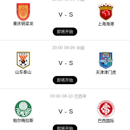
V
S
-
重庆铜梁龙
上海海港
即将开始
20:00
08-09
中超
V
S
-
山东泰山
天津津门虎
即将开始
03:00
08-10
巴西甲
V
S
-
帕尔梅拉斯
巴西国际
即将开始