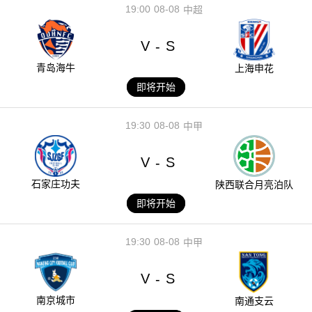
19:00
08-08
中超
V
S
-
青岛海牛
上海申花
即将开始
19:30
08-08
中甲
V
S
-
石家庄功夫
陕西联合月亮泊队
即将开始
19:30
08-08
中甲
V
S
-
南京城市
南通支云