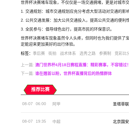
世界杯决赛堵车现象，不仅仅是一场交通拥堵，更是对城市
1. 交通规划：城市交通规划应充分考虑大型活动对交通的影
2. 公共交通发展：加大公共交通投入，提高公共交通的便利
3. 全民参与：倡导绿色出行，提高市民的环保意识。
世界杯决赛堵车现象虽然令人头疼，但同时也为我们提供了
定能迎来更加美好的出行体验。
标签
：
季后赛
街拍
战术体系
选秀之路
参赛制
竞彩比
上一篇:
澳门世界杯4月18日赛程直播：精彩赛事，不容错过
下一篇:
谁在翘首以盼，世界杯直播背后的热情群体
推荐比赛
08-07
06:00
阿甲
圣塔菲联
08-07
19:35
中超
北京国安