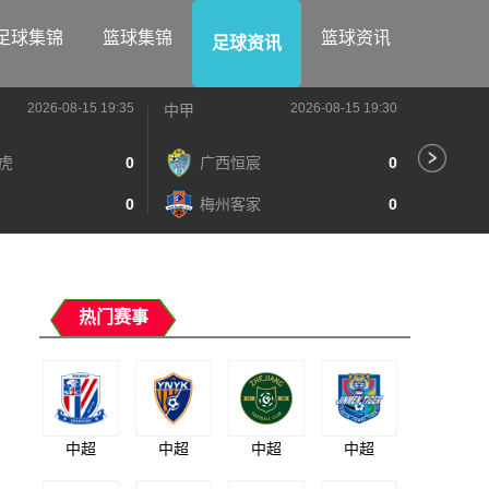
足球集锦
篮球集锦
篮球资讯
足球资讯
2026-08-15 19:35
2026-08-15 19:30
中甲
中甲
虎
0
广西恒宸
0
陕
0
梅州客家
0
长
热门赛事
中超
中超
中超
中超