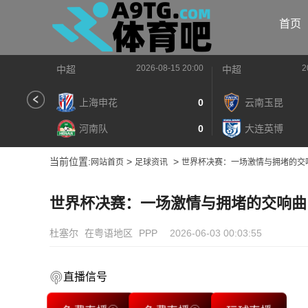
首页
2026-08-15 20:00
2
中超
中超
上海申花
0
云南玉昆
河南队
0
大连英博
当前位置:
>
>
网站首页
足球资讯
世界杯决赛：一场激情与拥堵的交
世界杯决赛：一场激情与拥堵的交响曲
杜塞尔
在粤语地区
PPP
2026-06-03 00:03:55
直播信号