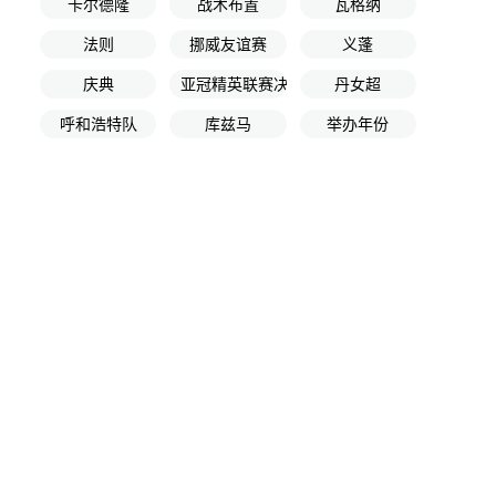
卡尔德隆
战术布置
瓦格纳
法则
挪威友谊赛
义蓬
庆典
亚冠精英联赛决赛
丹女超
呼和浩特队
库兹马
举办年份