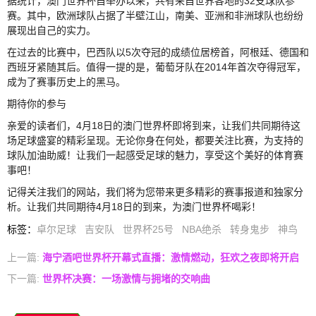
据统计，澳门世界杯自举办以来，共有来自世界各地的32支球队参
赛。其中，欧洲球队占据了半壁江山，南美、亚洲和非洲球队也纷纷
展现出自己的实力。
在过去的比赛中，巴西队以5次夺冠的成绩位居榜首，阿根廷、德国和
西班牙紧随其后。值得一提的是，葡萄牙队在2014年首次夺得冠军，
成为了赛事历史上的黑马。
期待你的参与
亲爱的读者们，4月18日的澳门世界杯即将到来，让我们共同期待这
场足球盛宴的精彩呈现。无论你身在何处，都要关注比赛，为支持的
球队加油助威！让我们一起感受足球的魅力，享受这个美好的体育赛
事吧！
记得关注我们的网站，我们将为您带来更多精彩的赛事报道和独家分
析。让我们共同期待4月18日的到来，为澳门世界杯喝彩！
标签
：
卓尔足球
吉安队
世界杯25号
NBA绝杀
转身鬼步
神鸟
上一篇:
海宁酒吧世界杯开幕式直播：激情燃动，狂欢之夜即将开启
下一篇:
世界杯决赛：一场激情与拥堵的交响曲