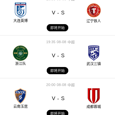
V
S
-
大连英博
辽宁铁人
即将开始
19:35
08-08
中超
V
S
-
浙江队
武汉三镇
即将开始
20:00
08-08
中超
V
S
-
云南玉昆
成都蓉城
即将开始