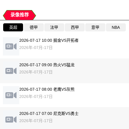
录像推荐
英超
德甲
法甲
西甲
意甲
NBA
2026-07-17 10:00 掘金VS开拓者
2026年-07月-17日
2026-07-17 09:00 热火VS猛龙
2026年-07月-17日
2026-07-17 08:00 老鹰VS灰熊
2026年-07月-17日
2026-07-17 07:00 尼克斯VS勇士
2026年-07月-17日