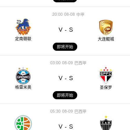
20:00
08-08
中甲
V
S
-
定南赣联
大连鲲城
即将开始
03:00
08-09
巴西甲
V
S
-
格雷米奥
圣保罗
即将开始
05:30
08-09
巴西甲
V
S
-