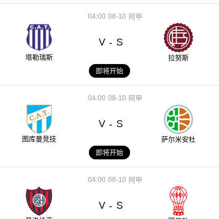
04:00
08-10
阿甲
V
S
-
塔勒瑞斯
拉努斯
即将开始
04:00
08-10
阿甲
V
S
-
图库曼竞技
萨尔米安杜
即将开始
04:00
08-10
阿甲
V
S
-