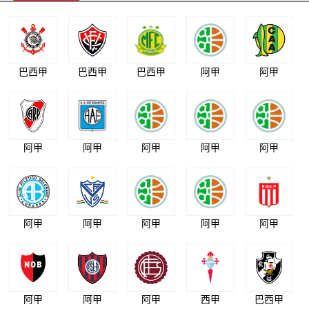
巴西甲
巴西甲
巴西甲
阿甲
阿甲
阿甲
阿甲
阿甲
阿甲
阿甲
阿甲
阿甲
阿甲
阿甲
阿甲
阿甲
阿甲
阿甲
西甲
巴西甲