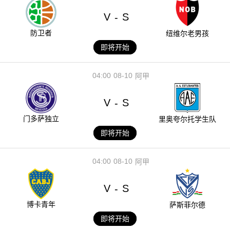
V
S
-
防卫者
纽维尔老男孩
即将开始
04:00
08-10
阿甲
V
S
-
门多萨独立
里奥夸尔托学生队
即将开始
04:00
08-10
阿甲
V
S
-
博卡青年
萨斯菲尔德
即将开始