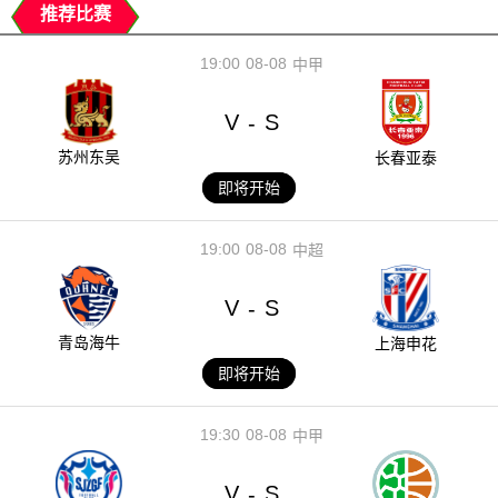
推荐比赛
19:00
08-08
中甲
V
S
-
苏州东吴
长春亚泰
即将开始
19:00
08-08
中超
V
S
-
青岛海牛
上海申花
即将开始
19:30
08-08
中甲
V
S
-