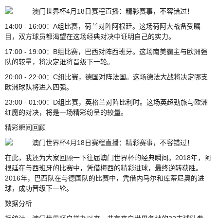
14:00 - 16:00：A组比赛，荷兰对阵阿根廷。这场荷阿大战备受瞩
目，双方球员都渴望在这场经典对决中证明自己的实力。
17:00 - 19:00：B组比赛，巴西对阵西班牙。这场南美霸主与欧洲强
队的较量，将决定谁将晋级下一轮。
20:00 - 22:00：C组比赛，德国对阵法国。这场德法大战将决定哪支
欧洲球队将进入四强。
23:00 - 01:00：D组比赛，英格兰对阵比利时。这场英超劲旅与欧洲
红魔的对决，将是一场精彩纷呈的较量。
精彩瞬间回顾
在此，我还为大家回顾一下往届澳门世界杯的经典瞬间。2018年，阿
根廷在与西班牙的比赛中，凭借梅西的精彩进球，最终逆转获胜。
2016年，巴西队在与德国队的比赛中，凭借内马尔和库蒂尼奥的进
球，成功晋级下一轮。
数据分析