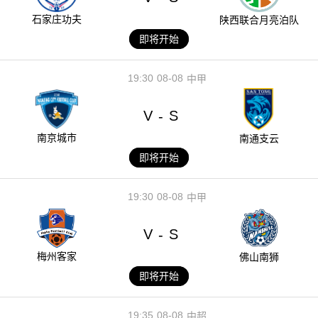
石家庄功夫
陕西联合月亮泊队
即将开始
19:30
08-08
中甲
V
S
-
南京城市
南通支云
即将开始
19:30
08-08
中甲
V
S
-
梅州客家
佛山南狮
即将开始
19:35
08-08
中超