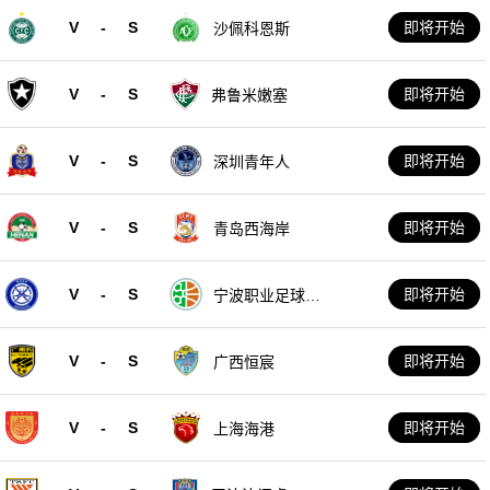
V
-
S
即将开始
沙佩科恩斯
V
-
S
即将开始
弗鲁米嫩塞
V
-
S
即将开始
深圳青年人
V
-
S
即将开始
青岛西海岸
V
-
S
即将开始
宁波职业足球俱
乐部
V
-
S
即将开始
广西恒宸
V
-
S
即将开始
上海海港