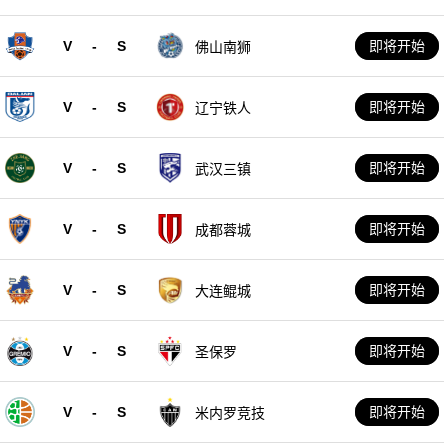
V
-
S
即将开始
佛山南狮
V
-
S
即将开始
辽宁铁人
V
-
S
即将开始
武汉三镇
V
-
S
即将开始
成都蓉城
V
-
S
即将开始
大连鲲城
V
-
S
即将开始
圣保罗
V
-
S
即将开始
米内罗竞技