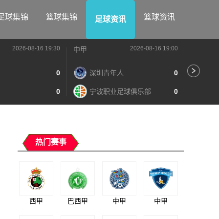
足球集锦
篮球集锦
篮球资讯
足球资讯
2026-08-16 19:30
2026-08-16 19:00
中甲
中甲
0
深圳青年人
0
苏
0
宁波职业足球俱乐部
0
南
热门赛事
西甲
巴西甲
中甲
中甲