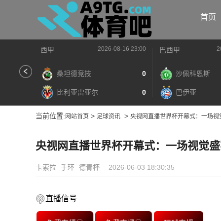
首页
2026-08-16 23:00
2
西甲
巴西甲
桑坦德竞技
0
沙佩科恩斯
比利亚雷亚尔
0
巴伊亚
当前位置:
>
>
网站首页
足球资讯
央视网直播世界杯开幕式：一场视
央视网直播世界杯开幕式：一场视觉盛
卡索拉
手环
德青杯
2026-06-03 18:30:35
直播信号