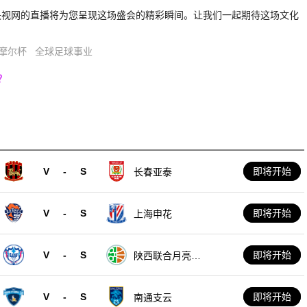
央视网的直播将为您呈现这场盛会的精彩瞬间。让我们一起期待这场文化
摩尔杯
全球足球事业
？
V
-
S
即将开始
长春亚泰
V
-
S
即将开始
上海申花
V
-
S
即将开始
陕西联合月亮泊
队
V
-
S
即将开始
南通支云