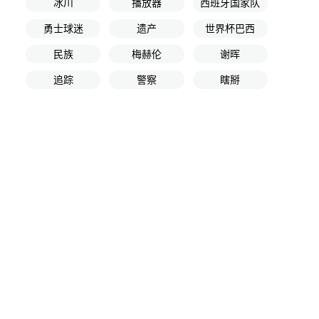
冰川
播放器
西班牙国家队
勇士球迷
遗产
世界杯巴西
民族
梅赫伦
谢晖
追踪
警察
瞎掰