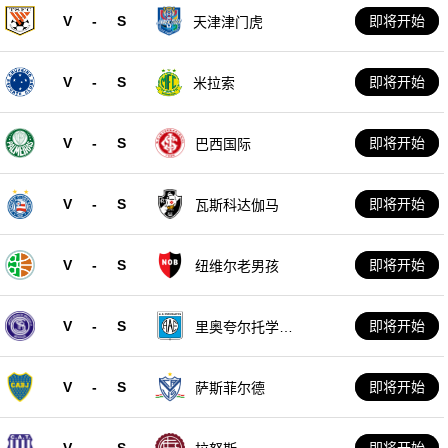
V
-
S
即将开始
天津津门虎
V
-
S
即将开始
米拉索
V
-
S
即将开始
巴西国际
V
-
S
即将开始
瓦斯科达伽马
V
-
S
即将开始
纽维尔老男孩
V
-
S
即将开始
里奥夸尔托学生
队
V
-
S
即将开始
萨斯菲尔德
V
-
S
即将开始