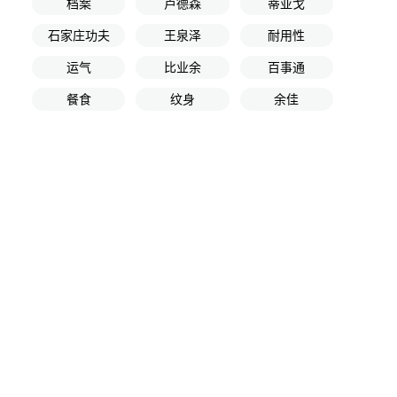
档案
卢德森
蒂亚戈
石家庄功夫
王泉泽
耐用性
运气
比业余
百事通
餐食
纹身
余佳