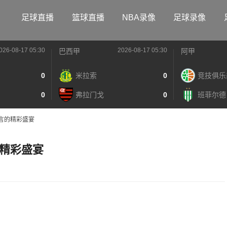
足球直播
篮球直播
NBA录像
足球录像
026-08-17 05:30
2026-08-17 05:30
巴西甲
阿甲
0
米拉索
0
竞技俱乐
0
弗拉门戈
0
班菲尔德
言的精彩盛宴
精彩盛宴