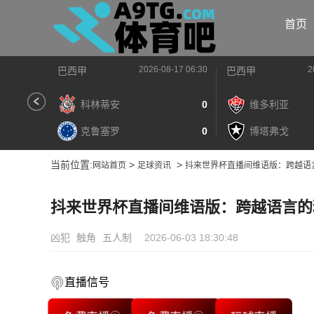
首页
2026-08-17 06:30
2
巴西甲
巴西甲
科林蒂安
0
维多利亚
克鲁塞罗
0
博塔弗戈
当前位置:
>
>
网站首页
足球资讯
抖来世界杯直播间维语版：跨越语
抖来世界杯直播间维语版：跨越语言的
凶犯
触角
五人制
2026-06-03 18:30:48
直播信号