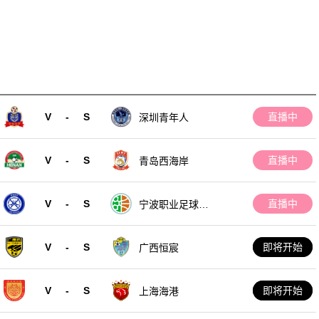
V
-
S
直播中
深圳青年人
V
-
S
直播中
青岛西海岸
V
-
S
直播中
宁波职业足球俱
乐部
V
-
S
即将开始
广西恒宸
V
-
S
即将开始
上海海港