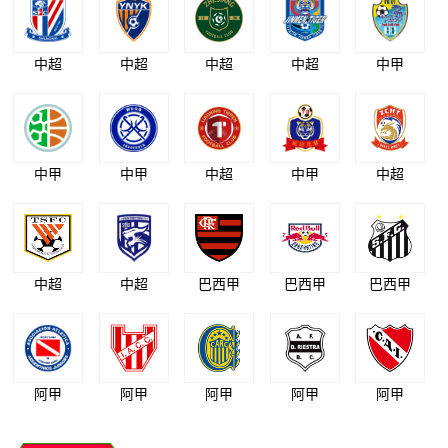
中超
中超
中超
中超
中甲
中甲
中甲
中超
中甲
中超
中超
中超
巴西甲
巴西甲
巴西甲
阿甲
阿甲
阿甲
阿甲
阿甲