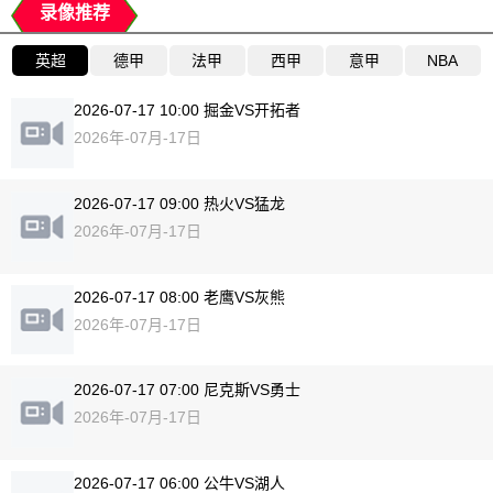
录像推荐
英超
德甲
法甲
西甲
意甲
NBA
2026-07-17 10:00 掘金VS开拓者
2026年-07月-17日
2026-07-17 09:00 热火VS猛龙
2026年-07月-17日
2026-07-17 08:00 老鹰VS灰熊
2026年-07月-17日
2026-07-17 07:00 尼克斯VS勇士
2026年-07月-17日
2026-07-17 06:00 公牛VS湖人