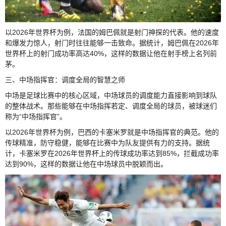
以2026年世界杯为例，法国的姆巴佩就是射门神探的代表。他的速度
和爆发力惊人，射门时往往能够一击致命。据统计，姆巴佩在2026年
世界杯上的射门成功率高达40%，这样的数据让他在射手榜上名列前
茅。
三、中场指挥官：调度全局的智慧之师
中场是足球比赛中的核心区域，中场球员的调度能力直接影响到球队
的整体战术。那些能够在中场指挥若定、调度全局的球员，被球迷们
称为“中场指挥官”。
以2026年世界杯为例，巴西的卡塞米罗就是中场指挥官的典范。他的
传球精准，防守稳健，能够在比赛中为队友提供有力的支持。据统
计，卡塞米罗在2026年世界杯上的传球成功率达到85%，拦截成功率
达到90%，这样的数据让他在中场球员中脱颖而出。