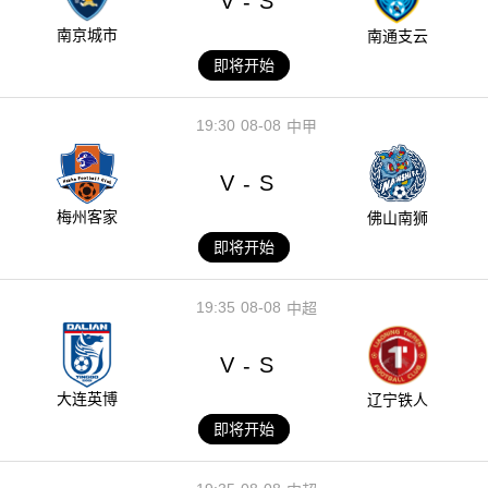
V
S
-
南京城市
南通支云
即将开始
19:30
08-08
中甲
V
S
-
梅州客家
佛山南狮
即将开始
19:35
08-08
中超
V
S
-
大连英博
辽宁铁人
即将开始