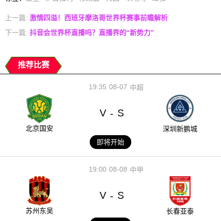
上一篇:
激情四溢！西班牙摩洛哥世界杯赛事前瞻解析
下一篇:
抖音会世界杯直播吗？直播界的“新势力”
推荐比赛
19:35
08-07
中超
V
S
-
北京国安
深圳新鹏城
即将开始
19:00
08-08
中甲
V
S
-
苏州东吴
长春亚泰