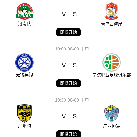
V
S
-
河南队
青岛西海岸
即将开始
19:00
08-09
中甲
V
S
-
无锡吴钩
宁波职业足球俱乐部
即将开始
19:30
08-09
中甲
V
S
-
广州豹
广西恒宸
即将开始