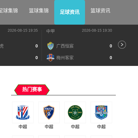
足球集锦
篮球集锦
篮球资讯
足球资讯
2026-08-15 19:35
2026-08-15 19:30
中甲
中甲
虎
0
广西恒宸
0
陕
0
梅州客家
0
长
热门赛事
中超
中超
中超
中超