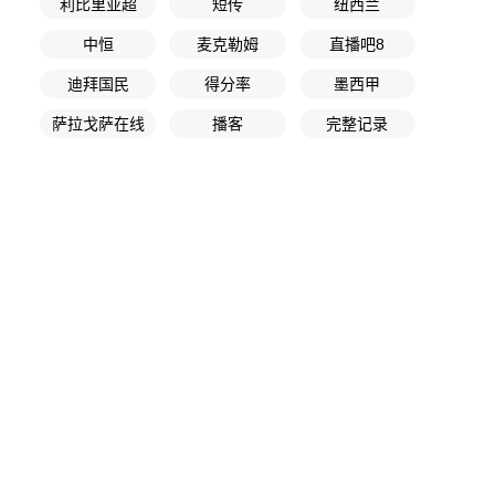
利比里亚超
短传
纽西兰
中恒
麦克勒姆
直播吧8
迪拜国民
得分率
墨西甲
萨拉戈萨在线
播客
完整记录