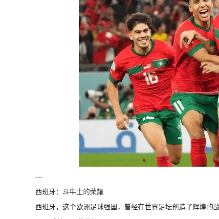
---
西班牙：斗牛士的荣耀
西班牙，这个欧洲足球强国，曾经在世界足坛创造了辉煌的