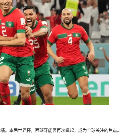
战绩。本届世界杯，西班牙能否再次崛起，成为全球关注的焦点。