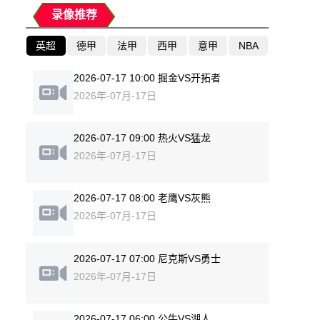
录像推荐
英超
德甲
法甲
西甲
意甲
NBA
2026-07-17 10:00 掘金VS开拓者
2026年-07月-17日
2026-07-17 09:00 热火VS猛龙
2026年-07月-17日
2026-07-17 08:00 老鹰VS灰熊
2026年-07月-17日
2026-07-17 07:00 尼克斯VS勇士
2026年-07月-17日
2026-07-17 06:00 公牛VS湖人