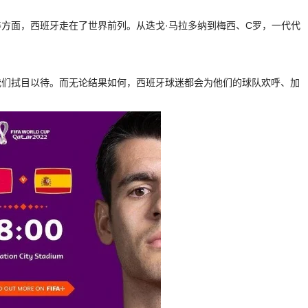
方面，西班牙走在了世界前列。从迭戈·马拉多纳到梅西、C罗，一代代
我们拭目以待。而无论结果如何，西班牙球迷都会为他们的球队欢呼、加