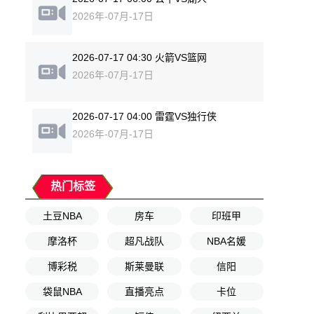
2026年-07月-17日
2026-07-17 04:30 火箭VS篮网
2026年-07月-17日
2026-07-17 04:00 雷霆VS独行侠
2026年-07月-17日
热门标签
土豆NBA
房车
印班甲
摩洛杯
超凡战队
NBA名媛
博彩税
斯莱曼联
信阳
袋鼠NBA
直播亮点
卡位