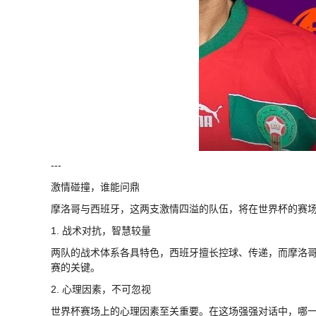
---
激情碰撞，谁能问鼎
摩洛哥与西班牙，这两支激情四溢的队伍，将在世界杯的赛
1. 战术对抗，智慧较量
两队的战术体系各具特色，西班牙擅长控球、传递，而摩洛
赛的关键。
2. 心理因素，不可忽视
世界杯赛场上的心理因素至关重要。在这场强强对话中，哪