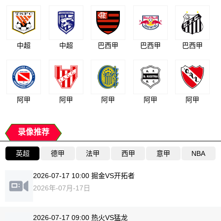
中超
中超
巴西甲
巴西甲
巴西甲
阿甲
阿甲
阿甲
阿甲
阿甲
录像推荐
英超
德甲
法甲
西甲
意甲
NBA
2026-07-17 10:00 掘金VS开拓者
2026年-07月-17日
2026-07-17 09:00 热火VS猛龙