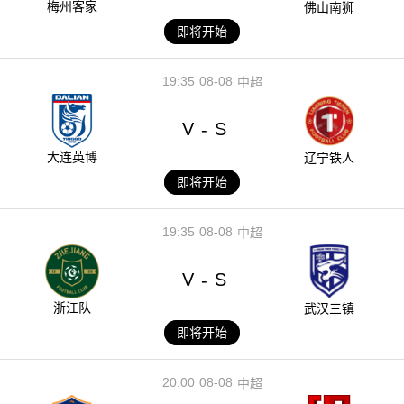
梅州客家
佛山南狮
即将开始
19:35
08-08
中超
V
S
-
大连英博
辽宁铁人
即将开始
19:35
08-08
中超
V
S
-
浙江队
武汉三镇
即将开始
20:00
08-08
中超