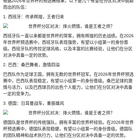
根据2026年世界杯的预选赛结果，以下是几个有望在分区对决中脱颖
而出的队伍：
1. 西班牙：传承辉煌，王者归来
西班牙队一直以来都是世界杯的常客，拥有辉煌的历史战绩。在2026
年世界杯预选赛中，西班牙队表现强势，有望以小组第一的身份晋
级。西班牙队的传控足球风格，以及丰富的比赛经验，让他们在分区
对决中具备一定的优势。
2. 巴西：桑巴舞者，激情四溢
巴西队作为足球王国，拥有无数的世界杯冠军。在2026年世界杯预选
赛中，巴西队表现稳定，有望以小组第一的身份晋级。桑巴足球的激
情与活力，以及巴西球员的出色个人能力，让他们在分区对决中具备
一定的竞争力。
3. 德国：日耳曼战车，重振雄风
德国队是世界杯的传统强队，拥有丰富的世界杯经验。在2026年世界
杯预选赛中，德国队表现稳健，有望以小组第一的身份晋级。德国队
的团队精神和战术执行力，让他们在分区对决中具备一定的优势。