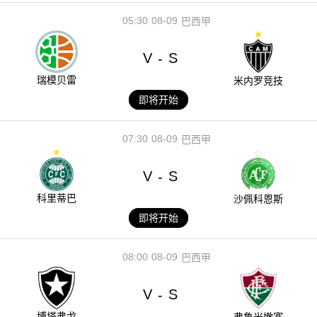
05:30
08-09
巴西甲
V
S
-
瑞模贝雷
米内罗竞技
即将开始
07:30
08-09
巴西甲
V
S
-
科里蒂巴
沙佩科恩斯
即将开始
08:00
08-09
巴西甲
V
S
-
博塔弗戈
弗鲁米嫩塞