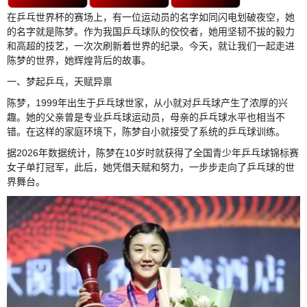
在乒乓世界杯的赛场上，有一位运动员的名字如同闪电划破夜空，她
的名字就是陈梦。作为我国乒乓球队的佼佼者，她用坚韧不拔的毅力
和高超的技艺，一次次刷新着世界的纪录。今天，就让我们一起走进
陈梦的世界，她辉煌背后的故事。
一、梦起乒乓，天赋异禀
陈梦，1999年出生于乒乓球世家，从小就对乒乓球产生了浓厚的兴
趣。她的父亲曾是专业乒乓球运动员，母亲的乒乓球水平也相当不
错。在这样的家庭环境下，陈梦自小就接受了系统的乒乓球训练。
据2026年数据统计，陈梦在10岁时就获得了全国青少年乒乓球锦标赛
女子单打冠军，此后，她凭借天赋和努力，一步步走向了乒乓球的世
界舞台。