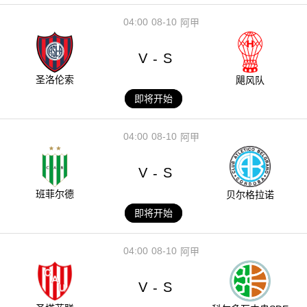
04:00
08-10
阿甲
V
S
-
圣洛伦索
飓风队
即将开始
04:00
08-10
阿甲
V
S
-
班菲尔德
贝尔格拉诺
即将开始
04:00
08-10
阿甲
V
S
-