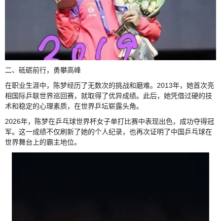
二、砥砺前行，勇攀高峰
在职业生涯中，陈梦经历了无数次的挑战和磨难。2013年，她首次亮
相国际乒联世界巡回赛，就取得了优异成绩。此后，她凭借过硬的技
术和稳定的心理素质，在世界乒坛崭露头角。
2026年，陈梦在乒乓球世界杯女子单打比赛中表现出色，成功夺得冠
军。这一成绩不仅刷新了她的个人纪录，也再次证明了中国乒乓球在
世界舞台上的霸主地位。