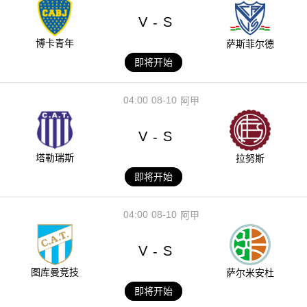
V
S
-
博卡青年
萨斯菲尔德
即将开始
04:00
08-10
阿甲
V
S
-
塔勒瑞斯
拉努斯
即将开始
04:00
08-10
阿甲
V
S
-
图库曼竞技
萨尔米安杜
即将开始