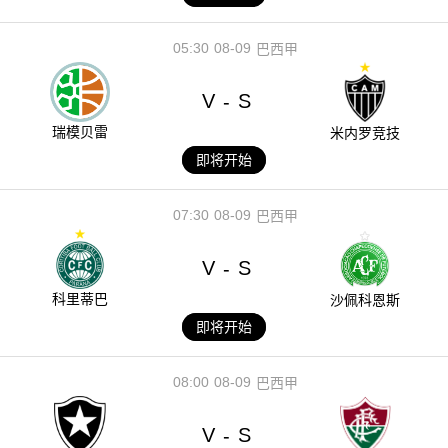
05:30
08-09
巴西甲
V
S
-
瑞模贝雷
米内罗竞技
即将开始
07:30
08-09
巴西甲
V
S
-
科里蒂巴
沙佩科恩斯
即将开始
08:00
08-09
巴西甲
V
S
-