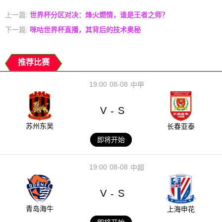
上一篇:
世界杯分区对决：烽火燃情，谁是王者之师？
下一篇:
咪咕世界杯直播，其背后的技术奥秘
推荐比赛
19:00
08-08
中甲
V
S
-
苏州东吴
长春亚泰
即将开始
19:00
08-08
中超
V
S
-
青岛海牛
上海申花