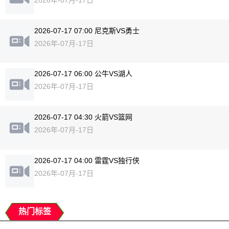
2026-07-17 07:00 尼克斯VS勇士
2026年-07月-17日
2026-07-17 06:00 公牛VS湖人
2026年-07月-17日
2026-07-17 04:30 火箭VS篮网
2026年-07月-17日
2026-07-17 04:00 雷霆VS独行侠
2026年-07月-17日
热门标签