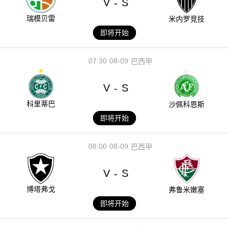
V
S
-
瑞模贝雷
米内罗竞技
即将开始
07:30
08-09
巴西甲
V
S
-
科里蒂巴
沙佩科恩斯
即将开始
08:00
08-09
巴西甲
V
S
-
博塔弗戈
弗鲁米嫩塞
即将开始