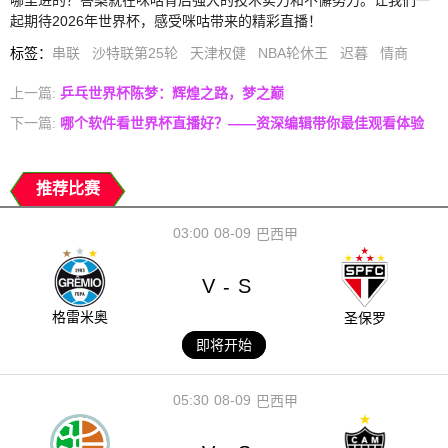
起期待2026年世界杯，感受咪咕带来的精彩直播！
标签
：
串联
沙特联第25轮
天津权健
NBA轮休王
迟暮
情商
上一篇:
乒乓世界杯陈梦：辉煌之路，梦之巅
下一篇:
哪个软件看世界杯直播好？——资深编辑带你最佳观看体验
推荐比赛
03:00
08-09
巴西甲
V
S
-
格雷米奥
圣保罗
即将开始
05:30
08-09
巴西甲