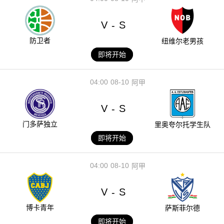
V
S
-
防卫者
纽维尔老男孩
即将开始
04:00
08-10
阿甲
V
S
-
门多萨独立
里奥夸尔托学生队
即将开始
04:00
08-10
阿甲
V
S
-
博卡青年
萨斯菲尔德
即将开始