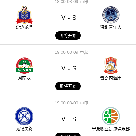
18:00
08-09
中甲
V
S
-
延边龙鼎
深圳青年人
即将开始
19:00
08-09
中超
V
S
-
河南队
青岛西海岸
即将开始
19:00
08-09
中甲
V
S
-
无锡吴钩
宁波职业足球俱乐部