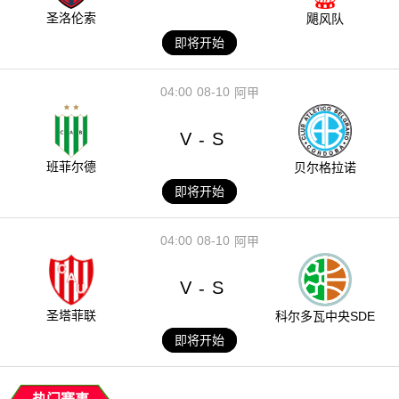
圣洛伦索
飓风队
即将开始
04:00
08-10
阿甲
V
S
-
班菲尔德
贝尔格拉诺
即将开始
04:00
08-10
阿甲
V
S
-
圣塔菲联
科尔多瓦中央SDE
即将开始