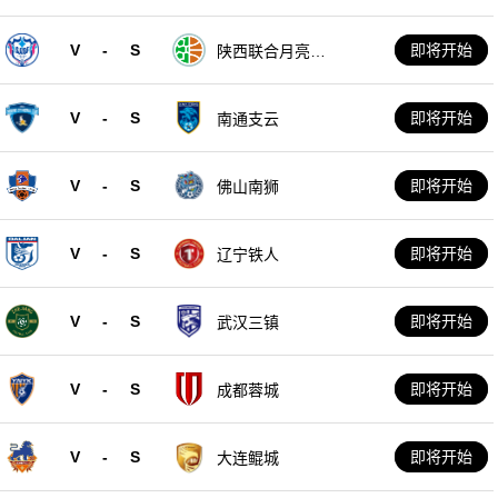
V
-
S
即将开始
陕西联合月亮泊
队
V
-
S
即将开始
南通支云
V
-
S
即将开始
佛山南狮
V
-
S
即将开始
辽宁铁人
V
-
S
即将开始
武汉三镇
V
-
S
即将开始
成都蓉城
V
-
S
即将开始
大连鲲城