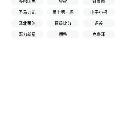
多哈国民
金靴
背景图
圣马力诺
勇士第一场
电子小报
泽北荣治
晋级比分
退役
潜力新星
横移
克鲁泽