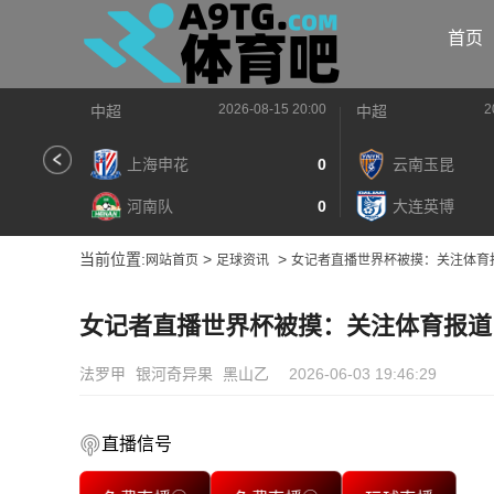
首页
2026-08-15 20:00
2
中超
中超
上海申花
0
云南玉昆
河南队
0
大连英博
当前位置:
>
>
网站首页
足球资讯
女记者直播世界杯被摸：关注体育
女记者直播世界杯被摸：关注体育报道
法罗甲
银河奇异果
黑山乙
2026-06-03 19:46:29
直播信号