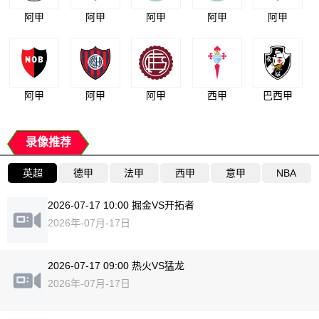
阿甲
阿甲
阿甲
阿甲
阿甲
阿甲
阿甲
阿甲
西甲
巴西甲
录像推荐
英超
德甲
法甲
西甲
意甲
NBA
2026-07-17 10:00 掘金VS开拓者
2026年-07月-17日
2026-07-17 09:00 热火VS猛龙
2026年-07月-17日