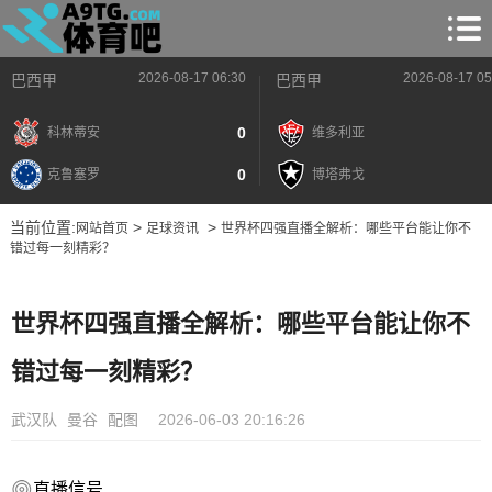
2026-08-17 06:30
2026-08-17 05
巴西甲
巴西甲
0
科林蒂安
维多利亚
0
克鲁塞罗
博塔弗戈
当前位置:
>
>
网站首页
足球资讯
世界杯四强直播全解析：哪些平台能让你不
错过每一刻精彩？
世界杯四强直播全解析：哪些平台能让你不
错过每一刻精彩？
武汉队
曼谷
配图
2026-06-03 20:16:26
直播信号