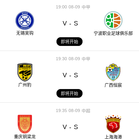
19:00
08-09
中甲
V
S
-
无锡吴钩
宁波职业足球俱乐部
即将开始
19:30
08-09
中甲
V
S
-
广州豹
广西恒宸
即将开始
19:35
08-09
中超
V
S
-
重庆铜梁龙
上海海港