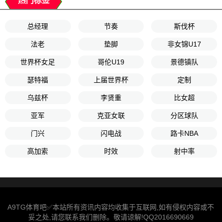
热门标签
总经理
节奏
斯伐杯
法老
垫脚
非女锦U17
世界杯女足
哥伦U19
景德镇队
瑟特福
上届世界杯
定制
乌兹杯
李贤重
比女超
亚军
克亚女联
分区球队
门兴
闪电战
路卡NBA
高加索
时效
射中率
A9TG体育吧✅本站所有资讯内容均收集于互联网,如有侵权内容或不
妥之处,请您联系我们删除。敬请谅解!QQ2016690669