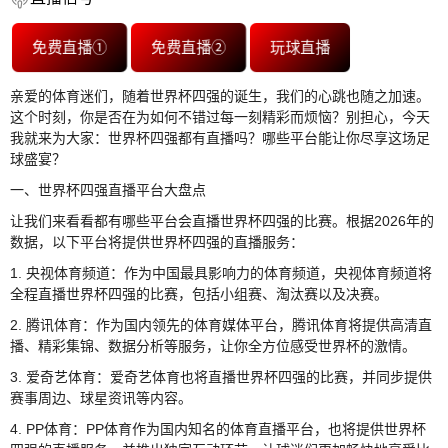
免费直播①
免费直播②
玩球直播
亲爱的体育迷们，随着世界杯四强的诞生，我们的心跳也随之加速。
这个时刻，你是否在为如何不错过每一刻精彩而烦恼？别担心，今天
我就来为大家：世界杯四强都有直播吗？哪些平台能让你尽享这场足
球盛宴？
一、世界杯四强直播平台大盘点
让我们来看看都有哪些平台会直播世界杯四强的比赛。根据2026年的
数据，以下平台将提供世界杯四强的直播服务：
1. 央视体育频道：作为中国最具影响力的体育频道，央视体育频道将
全程直播世界杯四强的比赛，包括小组赛、淘汰赛以及决赛。
2. 腾讯体育：作为国内领先的体育媒体平台，腾讯体育将提供高清直
播、精彩集锦、数据分析等服务，让你全方位感受世界杯的激情。
3. 爱奇艺体育：爱奇艺体育也将直播世界杯四强的比赛，并同步提供
赛事周边、球星资讯等内容。
4. PP体育：PP体育作为国内知名的体育直播平台，也将提供世界杯