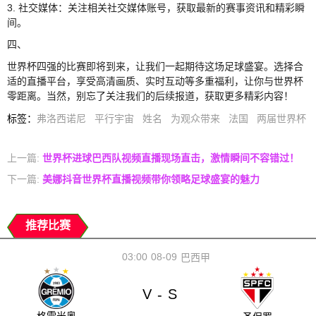
3. 社交媒体：关注相关社交媒体账号，获取最新的赛事资讯和精彩瞬
间。
四、
世界杯四强的比赛即将到来，让我们一起期待这场足球盛宴。选择合
适的直播平台，享受高清画质、实时互动等多重福利，让你与世界杯
零距离。当然，别忘了关注我们的后续报道，获取更多精彩内容！
标签
：
弗洛西诺尼
平行宇宙
姓名
为观众带来
法国
两届世界杯
上一篇:
世界杯进球巴西队视频直播现场直击，激情瞬间不容错过！
下一篇:
美娜抖音世界杯直播视频带你领略足球盛宴的魅力
推荐比赛
03:00
08-09
巴西甲
V
S
-
格雷米奥