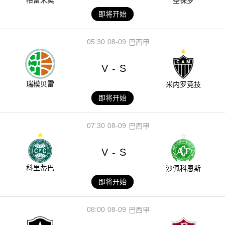
圣保罗
即将开始
05:30
08-09
巴西甲
V
S
-
瑞模贝雷
米内罗竞技
即将开始
07:30
08-09
巴西甲
V
S
-
科里蒂巴
沙佩科恩斯
即将开始
08:00
08-09
巴西甲