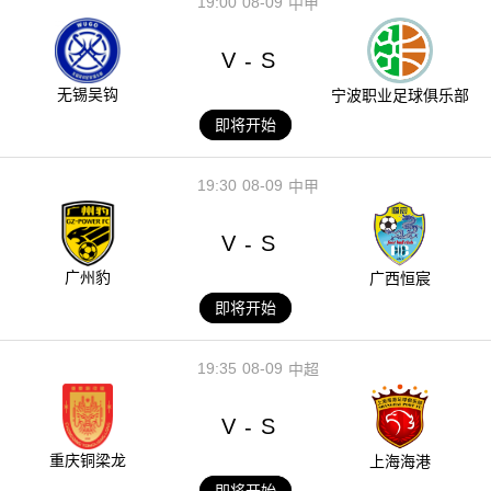
19:00
08-09
中甲
V
S
-
无锡吴钩
宁波职业足球俱乐部
即将开始
19:30
08-09
中甲
V
S
-
广州豹
广西恒宸
即将开始
19:35
08-09
中超
V
S
-
重庆铜梁龙
上海海港
即将开始