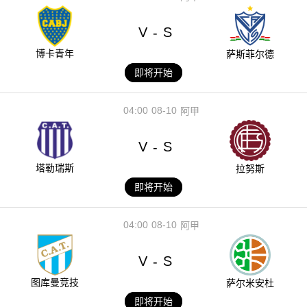
V
S
-
博卡青年
萨斯菲尔德
即将开始
04:00
08-10
阿甲
V
S
-
塔勒瑞斯
拉努斯
即将开始
04:00
08-10
阿甲
V
S
-
图库曼竞技
萨尔米安杜
即将开始