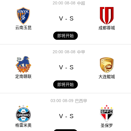
20:00
08-08
中超
V
S
-
云南玉昆
成都蓉城
即将开始
20:00
08-08
中甲
V
S
-
定南赣联
大连鲲城
即将开始
03:00
08-09
巴西甲
V
S
-
格雷米奥
圣保罗