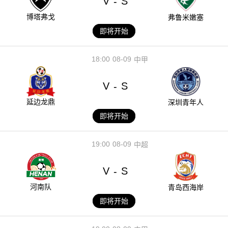
V
S
-
博塔弗戈
弗鲁米嫩塞
即将开始
18:00
08-09
中甲
V
S
-
延边龙鼎
深圳青年人
即将开始
19:00
08-09
中超
V
S
-
河南队
青岛西海岸
即将开始