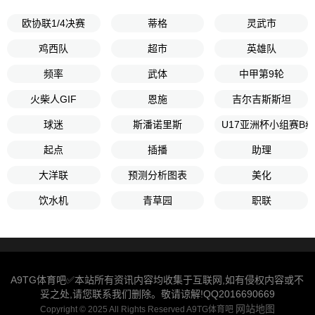
欧协联1/4决赛
蒂格
灵武市
鸡西队
超市
英雄队
频率
武体
中甲第9轮
火柴人GIF
恩施
吉尔吉斯斯坦
球迷
斯潘诺里斯
U17亚洲杯小组赛B
起点
插播
助理
大洋联
预测分析图表
美化
饮水机
青草园
职联
A9TG体育吧✅本站所有资讯内容均收集于互联网,如有侵权内容或不
妥之处,请您联系我们删除。敬请谅解!QQ2016690669
网站地图
Copyright © 2025 All Rights Reserved A9TG体育吧