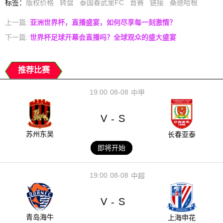
标签
：
版权价格
转盘
泰国春武里FC
晋赛
链接
桑德哈根
上一篇:
亚洲世界杯，直播盛宴，如何尽享每一刻激情？
下一篇:
世界杯足球开幕会直播吗？全球观众的盛大盛宴
推荐比赛
19:00
08-08
中甲
V
S
-
苏州东吴
长春亚泰
即将开始
19:00
08-08
中超
V
S
-
青岛海牛
上海申花