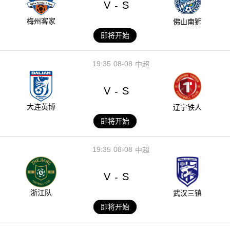
V
S
-
梅州客家
佛山南狮
即将开始
19:35
08-08
中超
V
S
-
大连英博
辽宁铁人
即将开始
19:35
08-08
中超
V
S
-
浙江队
武汉三镇
即将开始