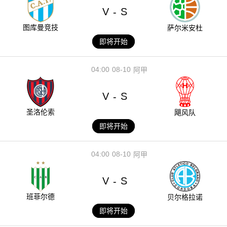
V
S
-
图库曼竞技
萨尔米安杜
即将开始
04:00
08-10
阿甲
V
S
-
圣洛伦索
飓风队
即将开始
04:00
08-10
阿甲
V
S
-
班菲尔德
贝尔格拉诺
即将开始