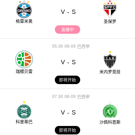
V
S
-
格雷米奥
圣保罗
直播中
05:30
08-09
巴西甲
V
S
-
瑞模贝雷
米内罗竞技
即将开始
07:30
08-09
巴西甲
V
S
-
科里蒂巴
沙佩科恩斯
即将开始