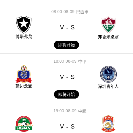
08:00
08-09
巴西甲
V
S
-
博塔弗戈
弗鲁米嫩塞
即将开始
18:00
08-09
中甲
V
S
-
延边龙鼎
深圳青年人
即将开始
19:00
08-09
中超
V
S
-