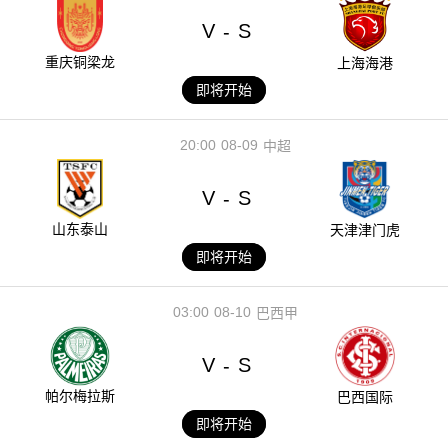
V
S
-
重庆铜梁龙
上海海港
即将开始
20:00
08-09
中超
V
S
-
山东泰山
天津津门虎
即将开始
03:00
08-10
巴西甲
V
S
-
帕尔梅拉斯
巴西国际
即将开始