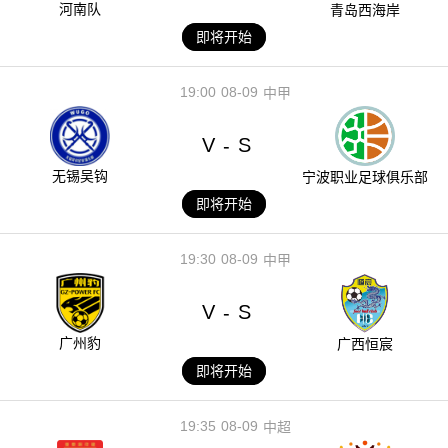
河南队
青岛西海岸
即将开始
19:00
08-09
中甲
V
S
-
无锡吴钩
宁波职业足球俱乐部
即将开始
19:30
08-09
中甲
V
S
-
广州豹
广西恒宸
即将开始
19:35
08-09
中超