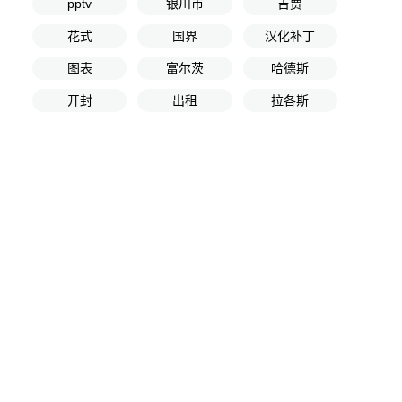
pptv
银川市
吉贾
花式
国界
汉化补丁
图表
富尔茨
哈德斯
开封
出租
拉各斯