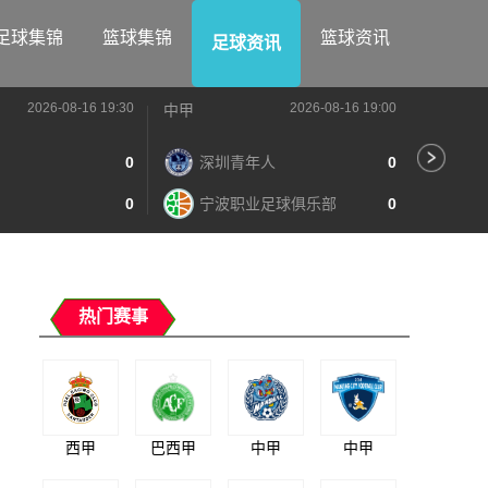
足球集锦
篮球集锦
篮球资讯
足球资讯
2026-08-16 19:30
2026-08-16 19:00
中甲
中甲
0
深圳青年人
0
苏
0
宁波职业足球俱乐部
0
南
热门赛事
西甲
巴西甲
中甲
中甲