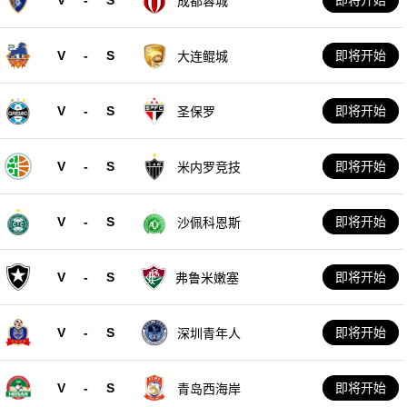
成都蓉城
V
-
S
即将开始
大连鲲城
V
-
S
即将开始
圣保罗
V
-
S
即将开始
米内罗竞技
V
-
S
即将开始
沙佩科恩斯
V
-
S
即将开始
弗鲁米嫩塞
V
-
S
即将开始
深圳青年人
V
-
S
即将开始
青岛西海岸