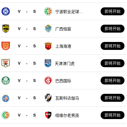
V
-
S
即将开始
宁波职业足球俱
乐部
V
-
S
即将开始
广西恒宸
V
-
S
即将开始
上海海港
V
-
S
即将开始
天津津门虎
V
-
S
即将开始
巴西国际
V
-
S
即将开始
瓦斯科达伽马
V
-
S
即将开始
纽维尔老男孩