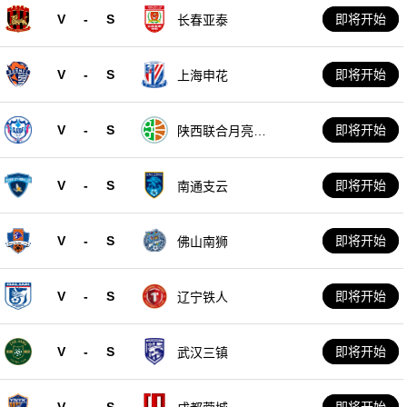
V
-
S
即将开始
长春亚泰
V
-
S
即将开始
上海申花
V
-
S
即将开始
陕西联合月亮泊
队
V
-
S
即将开始
南通支云
V
-
S
即将开始
佛山南狮
V
-
S
即将开始
辽宁铁人
V
-
S
即将开始
武汉三镇
V
-
S
即将开始