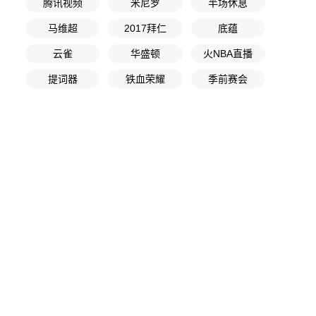
腾讯视频
米尼罗
半场休息
马维超
2017拜仁
底蕴
云雀
华盛顿
火NBA直播
提词器
铁血荣耀
季前赛会