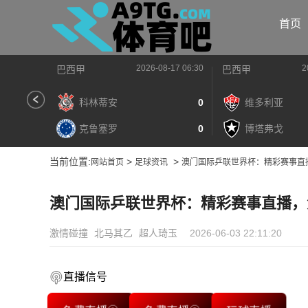
首页
2026-08-17 06:30
2
巴西甲
巴西甲
科林蒂安
0
维多利亚
克鲁塞罗
0
博塔弗戈
当前位置:
>
>
网站首页
足球资讯
澳门国际乒联世界杯：精彩赛事直
澳门国际乒联世界杯：精彩赛事直播，
激情碰撞
北马其乙
超人琦玉
2026-06-03 22:11:20
直播信号