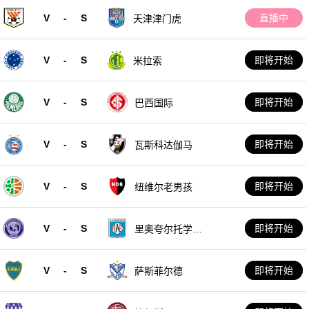
V
-
S
直播中
天津津门虎
V
-
S
即将开始
米拉索
V
-
S
即将开始
巴西国际
V
-
S
即将开始
瓦斯科达伽马
V
-
S
即将开始
纽维尔老男孩
V
-
S
即将开始
里奥夸尔托学生
队
V
-
S
即将开始
萨斯菲尔德