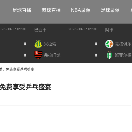
足球直播
篮球直播
NBA录像
足球录像
026-08-17 05:30
2026-08-17 05:30
巴西甲
阿甲
0
米拉索
0
竞技俱乐
0
弗拉门戈
0
班菲尔德
播，免费享受乒乓盛宴
免费享受乒乓盛宴