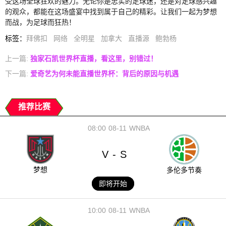
受这场全球狂欢的魅力。无论你是忠实的足球迷，还是对足球感兴趣
的观众，都能在这场盛宴中找到属于自己的精彩。让我们一起为梦想
而战，为足球而狂热！
标签
：
拜佛扣
网络
全明星
加拿大
直播源
鲍勃杨
上一篇:
独家石凯世界杯直播，看这里，别错过！
下一篇:
爱奇艺为何未能直播世界杯：背后的原因与机遇
推荐比赛
08:00
08-11
WNBA
V
S
-
梦想
多伦多节奏
即将开始
10:00
08-11
WNBA