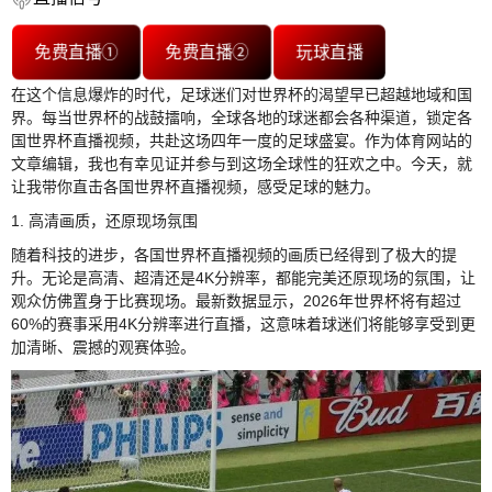
免费直播①
免费直播②
玩球直播
在这个信息爆炸的时代，足球迷们对世界杯的渴望早已超越地域和国
界。每当世界杯的战鼓擂响，全球各地的球迷都会各种渠道，锁定各
国世界杯直播视频，共赴这场四年一度的足球盛宴。作为体育网站的
文章编辑，我也有幸见证并参与到这场全球性的狂欢之中。今天，就
让我带你直击各国世界杯直播视频，感受足球的魅力。
1. 高清画质，还原现场氛围
随着科技的进步，各国世界杯直播视频的画质已经得到了极大的提
升。无论是高清、超清还是4K分辨率，都能完美还原现场的氛围，让
观众仿佛置身于比赛现场。最新数据显示，2026年世界杯将有超过
60%的赛事采用4K分辨率进行直播，这意味着球迷们将能够享受到更
加清晰、震撼的观赛体验。