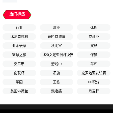
热门标签
行业
建业
休斯
比尔森胜利
赛哈特海湾
克莉亚
业余玩家
秋明室
双煞
篮球之旅
U20女足亚洲杯决赛
保镖
突尼甲
游戏中
车库
南联杯
吊旗
克罗地亚友谊赛
学园
王栋
00积分
美国vs荷兰
飘逸感
丹麦杯