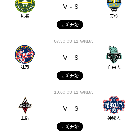
V
S
-
风暴
天空
即将开始
07:30
08-12
WNBA
V
S
-
狂热
自由人
即将开始
10:00
08-12
WNBA
V
S
-
王牌
神秘人
即将开始