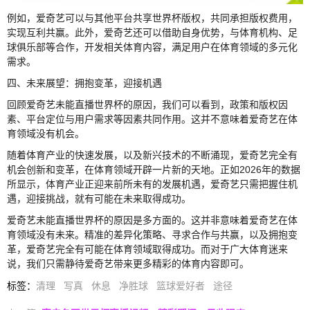
例如，爱奇艺可以与其他平台共享世界杯版权，共同承担版权费用，
实现互利共赢。此外，爱奇艺还可以借助自身优势，与体育机构、足
球俱乐部等合作，开发相关体育内容，满足用户在体育领域的多元化
需求。
四、未来展望：拥抱变革，迎接机遇
回顾爱奇艺未能直播世界杯的原因，我们可以看到，政策和版权因
素、平台定位与用户需求等因素共同作用。这并不意味着爱奇艺在体
育领域没有机会。
随着体育产业的快速发展，以及新兴技术的不断涌现，爱奇艺完全有
机会创新和变革，在体育领域开辟一片新的天地。正如2026年的数据
所显示，体育产业正迎来前所未有的发展机遇，爱奇艺只需把握住机
遇，迎接挑战，就有可能在未来取得成功。
爱奇艺未能直播世界杯的原因是多方面的。这并非意味着爱奇艺在体
育领域没有未来。精准的差异化策略、寻求合作与共赢，以及拥抱变
革，爱奇艺完全有可能在体育领域取得成功。而对于广大体育迷来
说，我们只需静待爱奇艺带来更多精彩的体育内容即可。
标签
：
清理
写真
休息
净胜球
篮球爱好者
途径