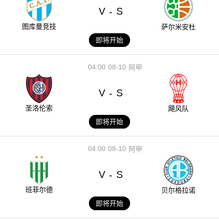
V
S
-
图库曼竞技
萨尔米安杜
即将开始
04:00
08-10
阿甲
V
S
-
圣洛伦索
飓风队
即将开始
04:00
08-10
阿甲
V
S
-
班菲尔德
贝尔格拉诺
即将开始