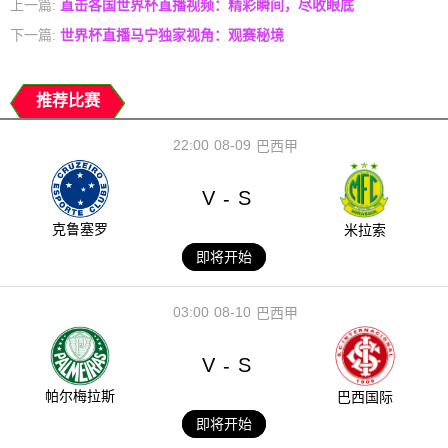
上一篇:
直击各国世界杯直播视频：精彩瞬间，尽收眼底
下一篇:
世界杯直播马宁独家视角：观赛秘境
推荐比赛
22:00
08-09
巴西甲
V
S
-
克鲁塞罗
米拉索
即将开始
03:00
08-10
巴西甲
V
S
-
帕尔梅拉斯
巴西国际
即将开始