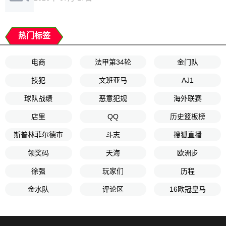
热门标签
电商
法甲第34轮
金门队
技犯
文班亚马
AJ1
球队战绩
恶意犯规
海外联赛
店里
QQ
历史篮板榜
斯普林菲尔德市
斗志
搜狐直播
领奖码
天海
欧洲步
徐强
玩家们
历程
金水队
评论区
16欧冠皇马