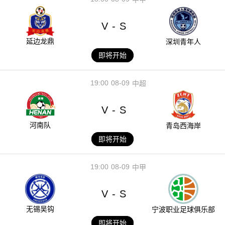
V
S
-
延边龙鼎
深圳青年人
即将开始
19:00
08-09
中超
V
S
-
河南队
青岛西海岸
即将开始
19:00
08-09
中甲
V
S
-
无锡吴钩
宁波职业足球俱乐部
即将开始