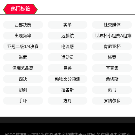
热门标签
西部决赛
实单
社交媒体
出现频率
远藤航
世界杯小组赛A组第2
亚冠二级1/4决赛
电流感
肯尼亚杯
尚武
运动员
惨案
深圳艺品高
巨兽
写真集
西决
动物比分预测
桑切斯
初创
拉各斯
彪马
手环
方丹
罗纳尔多
A9TG体育吧✅本站所有资讯内容均收集于互联网,如有侵权内容或不