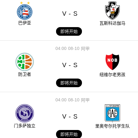
V
S
-
巴伊亚
瓦斯科达伽马
即将开始
04:00
08-10
阿甲
V
S
-
防卫者
纽维尔老男孩
即将开始
04:00
08-10
阿甲
V
S
-
门多萨独立
里奥夸尔托学生队
即将开始