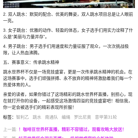
2. 双人跳水：默契的配合、优美的舞姿，双人跳水项目总是让人眼前
一亮。
3. 女子跳台：优雅的动作、轻盈的体态，女子选手们用实力诠释了什
么是“美丽与力量并存”。
4. 男子跳台：男子选手们用速度和力量征服了观众，一次次挑战极
限，让人热血沸腾。
五、赛事意义：传承跳水精神
跳水世界杯不仅是一场竞技盛宴，更是一次传承跳水精神的机会。在
这场赛事中，选手们顽强拼搏、永不放弃的精神将激励着我们每一个
热爱体育的人。
亲爱的读者，如果你错过了这场精彩的跳水世界杯直播，别担心，现
在就打开你的设备，一起感受这场激情四溢的竞技盛宴吧！相信我，
你一定会被选手们的精彩表现所折服！
标签
：
智利乙
跳水
南通队
编绳
罗比尼奥
意甲第31轮
上一篇:
！咖啡豆世界杯直播，精彩不容错过，观看攻略大放送！