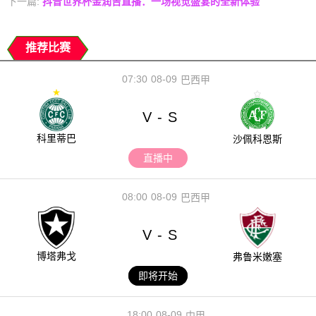
下一篇:
抖音世界杯金润吉直播：一场视觉盛宴的全新体验
推荐比赛
07:30
08-09
巴西甲
V
S
-
科里蒂巴
沙佩科恩斯
直播中
08:00
08-09
巴西甲
V
S
-
博塔弗戈
弗鲁米嫩塞
即将开始
18:00
08-09
中甲