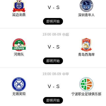
V
S
-
延边龙鼎
深圳青年人
即将开始
19:00
08-09
中超
V
S
-
河南队
青岛西海岸
即将开始
19:00
08-09
中甲
V
S
-
无锡吴钩
宁波职业足球俱乐部
即将开始