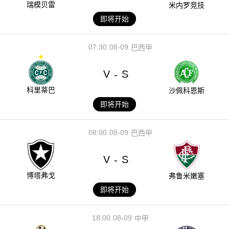
瑞模贝雷
米内罗竞技
即将开始
07:30
08-09
巴西甲
V
S
-
科里蒂巴
沙佩科恩斯
即将开始
08:00
08-09
巴西甲
V
S
-
博塔弗戈
弗鲁米嫩塞
即将开始
18:00
08-09
中甲