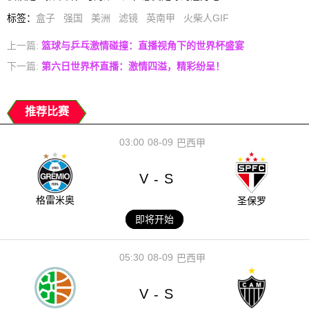
标签
：
盒子
强国
美洲
滤镜
英南甲
火柴人GIF
上一篇:
篮球与乒乓激情碰撞：直播视角下的世界杯盛宴
下一篇:
第六日世界杯直播：激情四溢，精彩纷呈！
推荐比赛
03:00
08-09
巴西甲
V
S
-
格雷米奥
圣保罗
即将开始
05:30
08-09
巴西甲
V
S
-