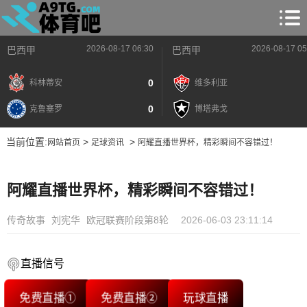
2026-08-17 06:30
2026-08-17 05
巴西甲
巴西甲
0
科林蒂安
维多利亚
0
克鲁塞罗
博塔弗戈
当前位置:
>
>
网站首页
足球资讯
阿耀直播世界杯，精彩瞬间不容错过！
阿耀直播世界杯，精彩瞬间不容错过！
传奇故事
刘宪华
欧冠联赛阶段第8轮
2026-06-03 23:11:14
直播信号
免费直播①
免费直播②
玩球直播