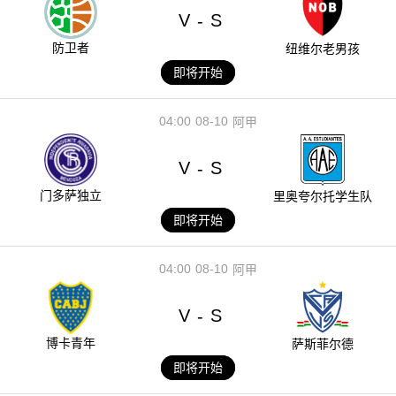
V
S
-
防卫者
纽维尔老男孩
即将开始
04:00
08-10
阿甲
V
S
-
门多萨独立
里奥夸尔托学生队
即将开始
04:00
08-10
阿甲
V
S
-
博卡青年
萨斯菲尔德
即将开始