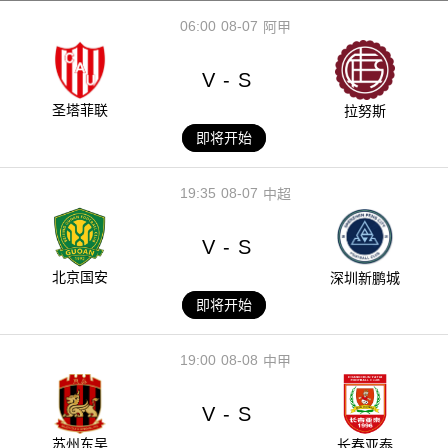
06:00
08-07
阿甲
V
S
-
圣塔菲联
拉努斯
即将开始
19:35
08-07
中超
V
S
-
北京国安
深圳新鹏城
即将开始
19:00
08-08
中甲
V
S
-
苏州东吴
长春亚泰