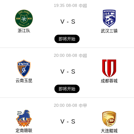
19:35
08-08
中超
V
S
-
浙江队
武汉三镇
即将开始
20:00
08-08
中超
V
S
-
云南玉昆
成都蓉城
即将开始
20:00
08-08
中甲
V
S
-
定南赣联
大连鲲城