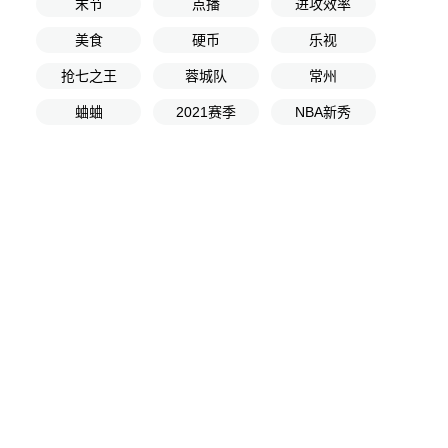
末节
点播
进攻效率
美食
硬币
乐视
抢七之王
蓉城队
常州
蛐蛐
2021赛季
NBA新秀