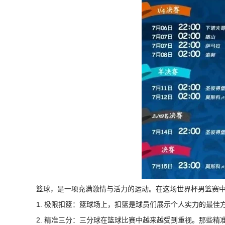
篮球，是一项充满激情与活力的运动。在这场世界杯男篮赛
1. 极限扣篮：篮球场上，扣篮是球员们展示个人实力的最
2. 精准三分：三分球在篮球比赛中越来越受到重视。那些精