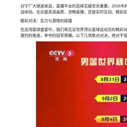
对于广大球迷来说，直播平台的选择无疑至关重要。2026
战体验。无论是高清画质、流畅直播，还是实时互动、精彩
精彩对决：实力与激情的碰撞
在这场篮球盛宴中，我们将见证世界顶尖篮球运动员的精彩对
激烈的角逐，争夺的冠军荣耀。以下几场焦点对决，绝对不