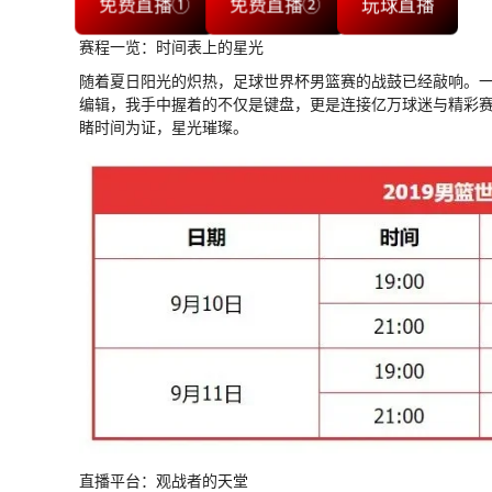
免费直播①
免费直播②
玩球直播
赛程一览：时间表上的星光
随着夏日阳光的炽热，足球世界杯男篮赛的战鼓已经敲响。
编辑，我手中握着的不仅是键盘，更是连接亿万球迷与精彩
睹时间为证，星光璀璨。
直播平台：观战者的天堂