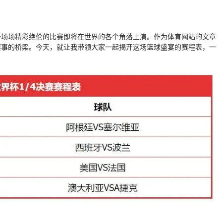
一场场精彩绝伦的比赛即将在世界的各个角落上演。作为体育网站的文章
赛事的桥梁。今天，就让我带领大家一起揭开这场篮球盛宴的赛程表，一