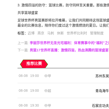
3. 激情四溢的防守：篮球比赛，防守同样至关重要。那些
共享篮球盛宴
足球世界杯男篮赛即将拉开帷幕，让我们共同期待这场篮球
最全的比赛信息，陪伴你们度过这个激情燃烧的夏日。让我
标签
：
迈博
燕京
马刺
休斯
世界杯比利时
管理制度
上一篇:
李丽莎世界杯无圣光宅福利：体育赛事中的“福利”之
下一篇:
男篮17世界杯直播：激情四溢，热血沸腾的篮球盛宴
推荐比赛
08-08
19:00
中甲
苏州东吴
08-08
19:00
中超
青岛海牛
08-08
19:30
中甲
石家庄功夫