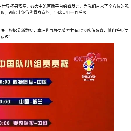
年的世界杯男篮赛，各大主流直播平台纷纷发力，为我们带来了全方位的观
回顾，都能让你仿佛置身赛场，与球员们一同呼吸。
决。根据最新数据，本届世界杯男篮赛共有32支队伍参赛，他们将经过
容错过：