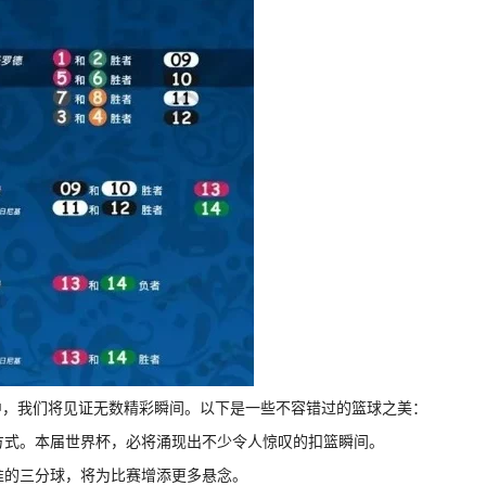
中，我们将见证无数精彩瞬间。以下是一些不容错过的篮球之美：
佳方式。本届世界杯，必将涌现出不少令人惊叹的扣篮瞬间。
准的三分球，将为比赛增添更多悬念。