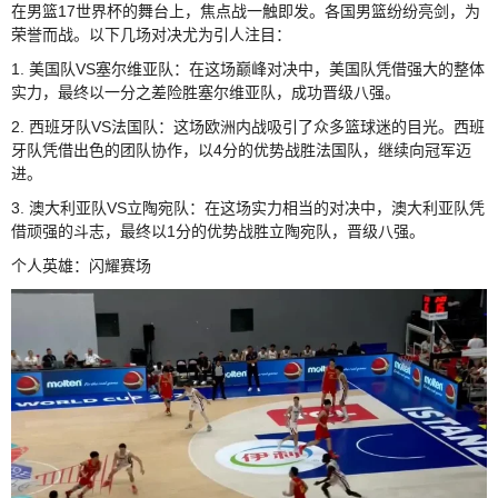
在男篮17世界杯的舞台上，焦点战一触即发。各国男篮纷纷亮剑，为
荣誉而战。以下几场对决尤为引人注目：
1. 美国队VS塞尔维亚队：在这场巅峰对决中，美国队凭借强大的整体
实力，最终以一分之差险胜塞尔维亚队，成功晋级八强。
2. 西班牙队VS法国队：这场欧洲内战吸引了众多篮球迷的目光。西班
牙队凭借出色的团队协作，以4分的优势战胜法国队，继续向冠军迈
进。
3. 澳大利亚队VS立陶宛队：在这场实力相当的对决中，澳大利亚队凭
借顽强的斗志，最终以1分的优势战胜立陶宛队，晋级八强。
个人英雄：闪耀赛场