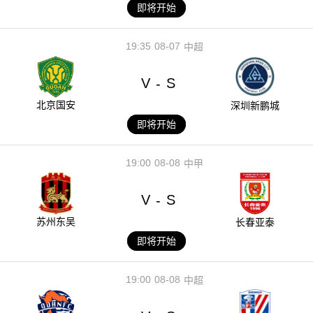
即将开始
19:35
08-07
中超
V
S
-
北京国安
深圳新鹏城
即将开始
19:00
08-08
中甲
V
S
-
苏州东吴
长春亚泰
即将开始
19:00
08-08
中超