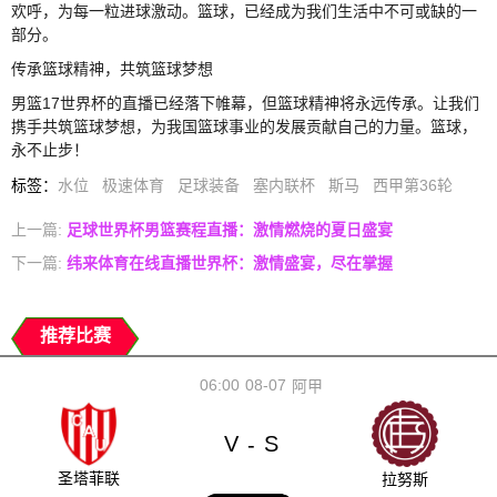
欢呼，为每一粒进球激动。篮球，已经成为我们生活中不可或缺的一
部分。
传承篮球精神，共筑篮球梦想
男篮17世界杯的直播已经落下帷幕，但篮球精神将永远传承。让我们
携手共筑篮球梦想，为我国篮球事业的发展贡献自己的力量。篮球，
永不止步！
标签
：
水位
极速体育
足球装备
塞内联杯
斯马
西甲第36轮
上一篇:
足球世界杯男篮赛程直播：激情燃烧的夏日盛宴
下一篇:
纬来体育在线直播世界杯：激情盛宴，尽在掌握
推荐比赛
06:00
08-07
阿甲
V
S
-
圣塔菲联
拉努斯