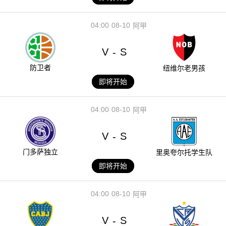
04:00
08-10
阿甲
V
S
-
防卫者
纽维尔老男孩
即将开始
04:00
08-10
阿甲
V
S
-
门多萨独立
里奥夸尔托学生队
即将开始
04:00
08-10
阿甲
V
S
-