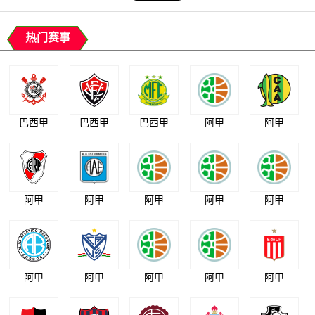
热门赛事
巴西甲
巴西甲
巴西甲
阿甲
阿甲
阿甲
阿甲
阿甲
阿甲
阿甲
阿甲
阿甲
阿甲
阿甲
阿甲