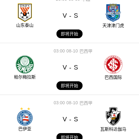
V
S
-
山东泰山
天津津门虎
即将开始
03:00
08-10
巴西甲
V
S
-
帕尔梅拉斯
巴西国际
即将开始
03:00
08-10
巴西甲
V
S
-
巴伊亚
瓦斯科达伽马
即将开始