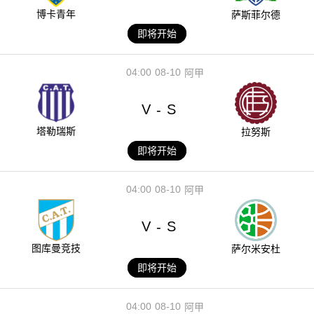
博卡青年
萨斯菲尔德
即将开始
04:00
08-10
阿甲
V
S
-
塔勒瑞斯
拉努斯
即将开始
04:00
08-10
阿甲
V
S
-
图库曼竞技
萨尔米安杜
即将开始
04:00
08-10
阿甲