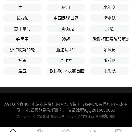
津门
应用
小组赛
长友佑
中国足球世界
衡水队
意甲豪门
上海海港
底蕴
突尼甲
澳超
欧联杯联赛阶段第8
沙特联第22轮
浙江队U21
足球员
托蒂
合作赛
游戏网
后卫
欧协联1/4决赛首回合
电影院
A9TG体育吧✅本站所有资讯内容均收集于互联网,如有侵权内容或不
妥之处,请您联系我们删除。敬请谅解!QQ2016690669
网站地图
Copyright © 2025 All Rights Reserved A9TG体育吧