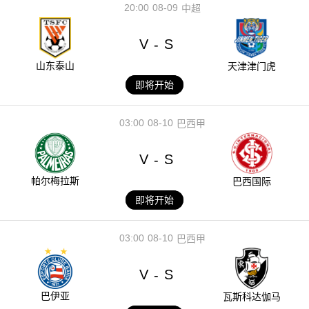
20:00
08-09
中超
V
S
-
山东泰山
天津津门虎
即将开始
03:00
08-10
巴西甲
V
S
-
帕尔梅拉斯
巴西国际
即将开始
03:00
08-10
巴西甲
V
S
-
巴伊亚
瓦斯科达伽马