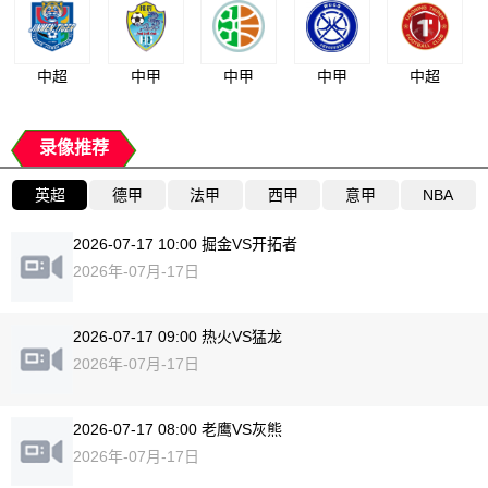
中超
中甲
中甲
中甲
中超
录像推荐
英超
德甲
法甲
西甲
意甲
NBA
2026-07-17 10:00 掘金VS开拓者
2026年-07月-17日
2026-07-17 09:00 热火VS猛龙
2026年-07月-17日
2026-07-17 08:00 老鹰VS灰熊
2026年-07月-17日