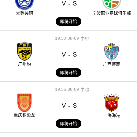
V
S
-
无锡吴钩
宁波职业足球俱乐部
即将开始
19:30
08-09
中甲
V
S
-
广州豹
广西恒宸
即将开始
19:35
08-09
中超
V
S
-
重庆铜梁龙
上海海港
即将开始