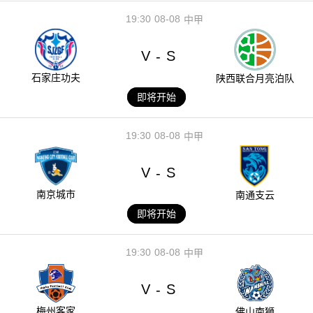
19:30
08-08
中甲
V
S
-
石家庄功夫
陕西联合月亮泊队
即将开始
19:30
08-08
中甲
V
S
-
南京城市
南通支云
即将开始
19:30
08-08
中甲
V
S
-
梅州客家
佛山南狮