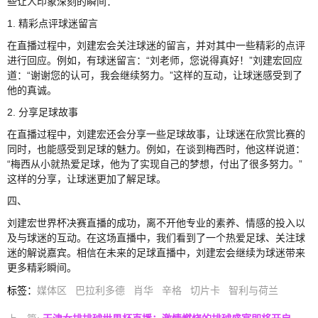
些让人印象深刻的瞬间：
1. 精彩点评球迷留言
在直播过程中，刘建宏会关注球迷的留言，并对其中一些精彩的点评
进行回应。例如，有球迷留言：“刘老师，您说得真好！”刘建宏回应
道：“谢谢您的认可，我会继续努力。”这样的互动，让球迷感受到了
他的真诚。
2. 分享足球故事
在直播过程中，刘建宏还会分享一些足球故事，让球迷在欣赏比赛的
同时，也能感受到足球的魅力。例如，在谈到梅西时，他这样说道：
“梅西从小就热爱足球，他为了实现自己的梦想，付出了很多努力。”
这样的分享，让球迷更加了解足球。
四、
刘建宏世界杯决赛直播的成功，离不开他专业的素养、情感的投入以
及与球迷的互动。在这场直播中，我们看到了一个热爱足球、关注球
迷的解说嘉宾。相信在未来的足球直播中，刘建宏会继续为球迷带来
更多精彩瞬间。
标签
：
媒体区
巴拉利多德
肖华
辛格
切片卡
智利与荷兰