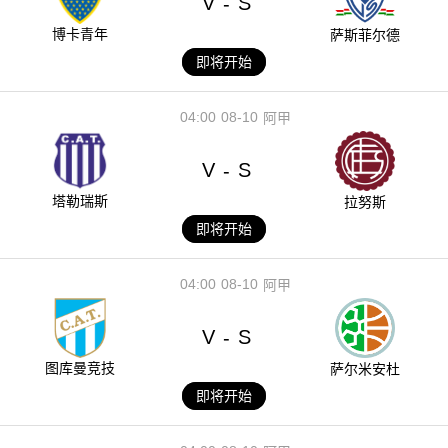
V
S
-
博卡青年
萨斯菲尔德
即将开始
04:00
08-10
阿甲
V
S
-
塔勒瑞斯
拉努斯
即将开始
04:00
08-10
阿甲
V
S
-
图库曼竞技
萨尔米安杜
即将开始