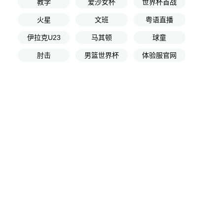
教学
爱沙女杯
世界杯首战
火星
文班
粤语直播
伊拉克U23
马其顿
球童
肘击
男篮世界杯
体验服官网