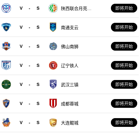
V
-
S
即将开始
陕西联合月亮泊
队
V
-
S
即将开始
南通支云
V
-
S
即将开始
佛山南狮
V
-
S
即将开始
辽宁铁人
V
-
S
即将开始
武汉三镇
V
-
S
即将开始
成都蓉城
V
-
S
即将开始
大连鲲城