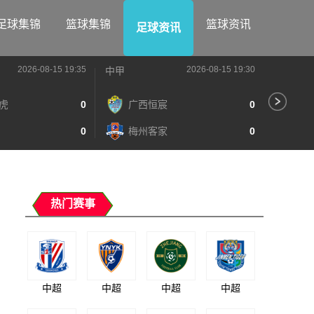
足球集锦
篮球集锦
篮球资讯
足球资讯
2026-08-15 19:35
2026-08-15 19:30
中甲
中甲
虎
0
广西恒宸
0
陕
0
梅州客家
0
长
热门赛事
中超
中超
中超
中超