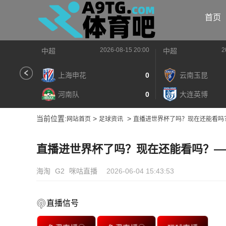
首页
2026-08-15 20:00
2
中超
中超
上海申花
0
云南玉昆
河南队
0
大连英博
当前位置:
>
>
网站首页
足球资讯
直播进世界杯了吗？现在还能看吗
直播进世界杯了吗？现在还能看吗？—
海淘
G2
咪咕直播
2026-06-04 15:43:53
直播信号