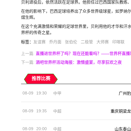
贝利退役后，依然活跃在足球界。他担任过巴西国家队教练
在他的影响下，巴西足球培养出了众多世界级球星，如罗纳
熠生辉。
在这个充满激情和荣耀的足球世界里，贝利用他的才华和汗
界杯的传奇之星。
标签
：
友谊赛
乔丹面
张伯伦
二极管
大师赛
印喀联
上一篇:
直播进世界杯了吗？现在还能看吗？——世界杯直播
下一篇:
酒吧世界杯活动海报：激情盛宴，尽享狂欢之夜
推荐比赛
08-09
19:30
中甲
广州豹
08-09
19:35
中超
重庆铜梁龙
08-09
20:00
中超
山东泰山