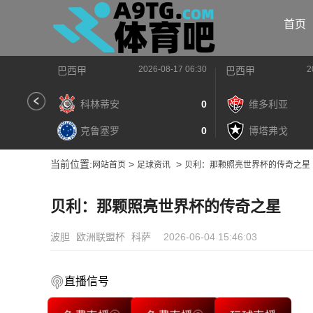
首页
2026-08-17 06:30
2
巴西甲
巴西甲
科林蒂安
0
维多利亚
克鲁塞罗
0
博塔弗戈
当前位置:
>
>
网站首页
足球资讯
贝利：那颗照亮世界杯的传奇之星
贝利：那颗照亮世界杯的传奇之星
波胆
欧洲联盟杯
科萨
2026-06-04 15:46:03
直播信号