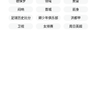
德保罗
领域
费雷
闷响
晋城
前身
足球历史比分
卿少年俱乐部
洪都甲
卫视
女排赛
周日英超