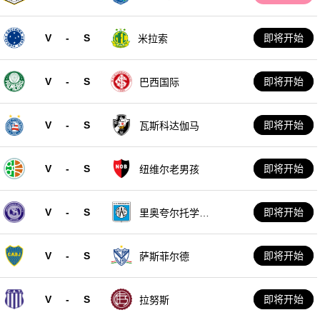
V
-
S
即将开始
米拉索
V
-
S
即将开始
巴西国际
V
-
S
即将开始
瓦斯科达伽马
V
-
S
即将开始
纽维尔老男孩
V
-
S
即将开始
里奥夸尔托学生
队
V
-
S
即将开始
萨斯菲尔德
V
-
S
即将开始
拉努斯