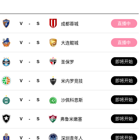
V
-
S
直播中
成都蓉城
V
-
S
直播中
大连鲲城
V
-
S
即将开始
圣保罗
V
-
S
即将开始
米内罗竞技
V
-
S
即将开始
沙佩科恩斯
V
-
S
即将开始
弗鲁米嫩塞
V
-
S
即将开始
深圳青年人