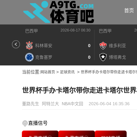
首页
2026-08-17 06:30
2
巴西甲
巴西甲
科林蒂安
0
维多利亚
克鲁塞罗
0
博塔弗戈
当前位置:
>
>
网站首页
足球资讯
世界杯手办卡塔尔带你走进卡塔尔
世界杯手办卡塔尔带你走进卡塔尔世界
董路先生
阿特兰大
NBA中文回
2026-06-04 16:35:36
直播信号