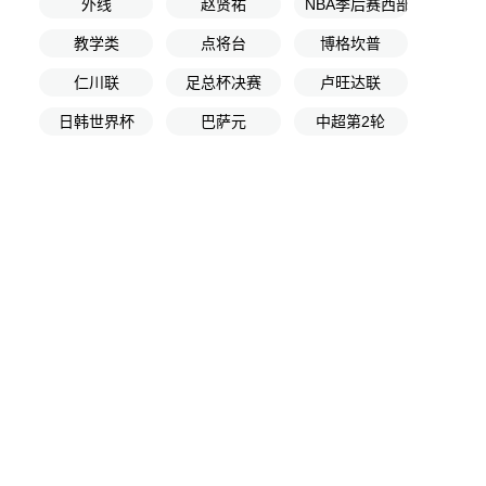
外线
赵贤祐
NBA季后赛西部半决赛G3
教学类
点将台
博格坎普
仁川联
足总杯决赛
卢旺达联
日韩世界杯
巴萨元
中超第2轮