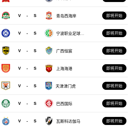
V
-
S
即将开始
青岛西海岸
V
-
S
即将开始
宁波职业足球俱
乐部
V
-
S
即将开始
广西恒宸
V
-
S
即将开始
上海海港
V
-
S
即将开始
天津津门虎
V
-
S
即将开始
巴西国际
V
-
S
即将开始
瓦斯科达伽马