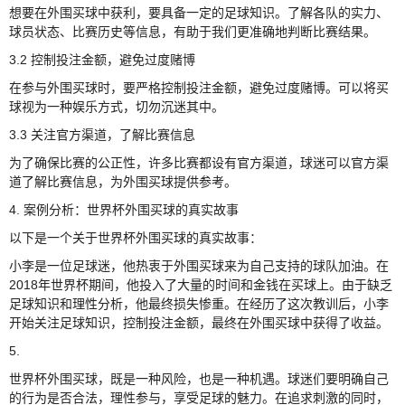
想要在外围买球中获利，要具备一定的足球知识。了解各队的实力、
球员状态、比赛历史等信息，有助于我们更准确地判断比赛结果。
3.2 控制投注金额，避免过度赌博
在参与外围买球时，要严格控制投注金额，避免过度赌博。可以将买
球视为一种娱乐方式，切勿沉迷其中。
3.3 关注官方渠道，了解比赛信息
为了确保比赛的公正性，许多比赛都设有官方渠道，球迷可以官方渠
道了解比赛信息，为外围买球提供参考。
4. 案例分析：世界杯外围买球的真实故事
以下是一个关于世界杯外围买球的真实故事：
小李是一位足球迷，他热衷于外围买球来为自己支持的球队加油。在
2018年世界杯期间，他投入了大量的时间和金钱在买球上。由于缺乏
足球知识和理性分析，他最终损失惨重。在经历了这次教训后，小李
开始关注足球知识，控制投注金额，最终在外围买球中获得了收益。
5.
世界杯外围买球，既是一种风险，也是一种机遇。球迷们要明确自己
的行为是否合法，理性参与，享受足球的魅力。在追求刺激的同时，