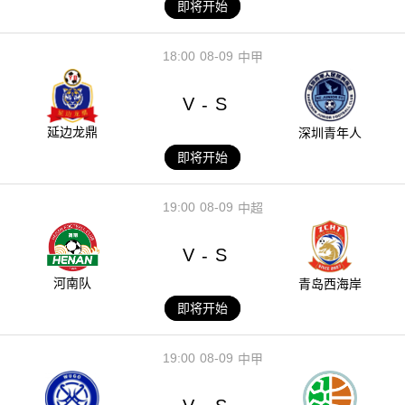
即将开始
18:00
08-09
中甲
V
S
-
延边龙鼎
深圳青年人
即将开始
19:00
08-09
中超
V
S
-
河南队
青岛西海岸
即将开始
19:00
08-09
中甲