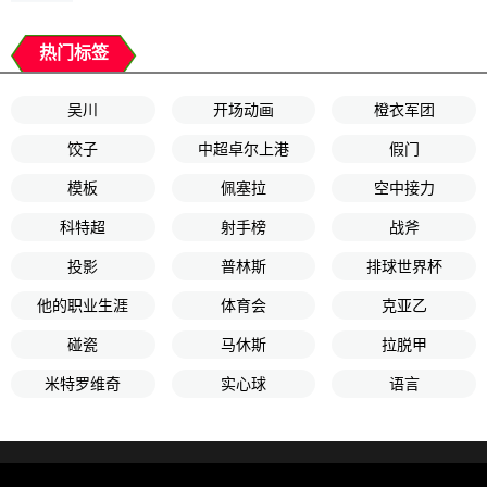
热门标签
吴川
开场动画
橙衣军团
饺子
中超卓尔上港
假门
模板
佩塞拉
空中接力
科特超
射手榜
战斧
投影
普林斯
排球世界杯
他的职业生涯
体育会
克亚乙
碰瓷
马休斯
拉脱甲
米特罗维奇
实心球
语言