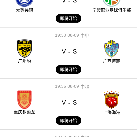
V
S
-
无锡吴钩
宁波职业足球俱乐部
即将开始
19:30
08-09
中甲
V
S
-
广州豹
广西恒宸
即将开始
19:35
08-09
中超
V
S
-
重庆铜梁龙
上海海港
即将开始