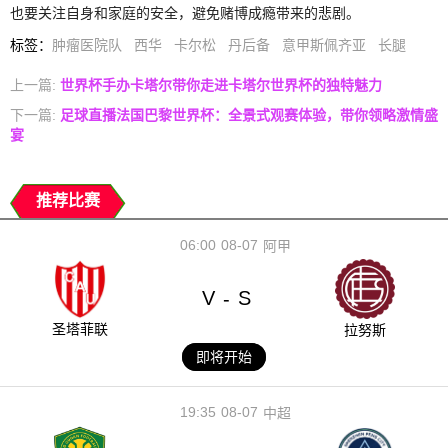
也要关注自身和家庭的安全，避免赌博成瘾带来的悲剧。
标签
：
肿瘤医院队
西华
卡尔松
丹后备
意甲斯佩齐亚
长腿
上一篇:
世界杯手办卡塔尔带你走进卡塔尔世界杯的独特魅力
下一篇:
足球直播法国巴黎世界杯：全景式观赛体验，带你领略激情盛
宴
推荐比赛
06:00
08-07
阿甲
V
S
-
圣塔菲联
拉努斯
即将开始
19:35
08-07
中超