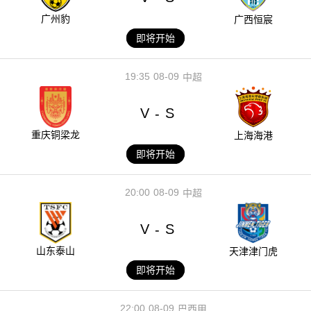
广州豹
广西恒宸
即将开始
19:35
08-09
中超
V
S
-
重庆铜梁龙
上海海港
即将开始
20:00
08-09
中超
V
S
-
山东泰山
天津津门虎
即将开始
22:00
08-09
巴西甲