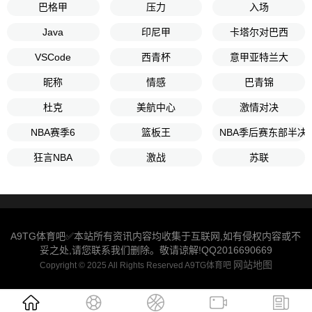
巴格甲
压力
入场
Java
印尼甲
卡塔尔对巴西
VSCode
西青杯
意甲亚特兰大
昵称
情感
巴青锦
杜克
美航中心
激情对决
NBA赛季6
篮板王
NBA季后赛东部半决
狂言NBA
激战
苏联
A9TG体育吧✅本站所有资讯内容均收集于互联网,如有侵权内容或不
妥之处,请您联系我们删除。敬请谅解!QQ2016690669
网站地图
Copyright © 2025 All Rights Reserved A9TG体育吧