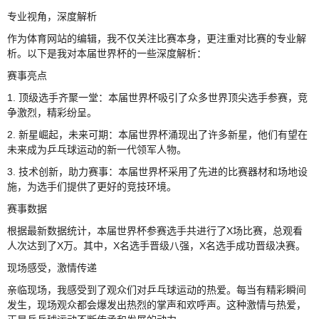
专业视角，深度解析
作为体育网站的编辑，我不仅关注比赛本身，更注重对比赛的专业解
析。以下是我对本届世界杯的一些深度解析：
赛事亮点
1. 顶级选手齐聚一堂：本届世界杯吸引了众多世界顶尖选手参赛，竞
争激烈，精彩纷呈。
2. 新星崛起，未来可期：本届世界杯涌现出了许多新星，他们有望在
未来成为乒乓球运动的新一代领军人物。
3. 技术创新，助力赛事：本届世界杯采用了先进的比赛器材和场地设
施，为选手们提供了更好的竞技环境。
赛事数据
根据最新数据统计，本届世界杯参赛选手共进行了X场比赛，总观看
人次达到了X万。其中，X名选手晋级八强，X名选手成功晋级决赛。
现场感受，激情传递
亲临现场，我感受到了观众们对乒乓球运动的热爱。每当有精彩瞬间
发生，现场观众都会爆发出热烈的掌声和欢呼声。这种激情与热爱，