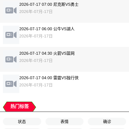
2026-07-17 07:00 尼克斯VS勇士
2026年-07月-17日
2026-07-17 06:00 公牛VS湖人
2026年-07月-17日
2026-07-17 04:30 火箭VS篮网
2026年-07月-17日
2026-07-17 04:00 雷霆VS独行侠
2026年-07月-17日
热门标签
状态
表情
确诊