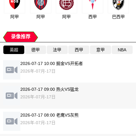
阿甲
阿甲
阿甲
西甲
巴西甲
录像推荐
英超
德甲
法甲
西甲
意甲
NBA
2026-07-17 10:00 掘金VS开拓者
2026年-07月-17日
2026-07-17 09:00 热火VS猛龙
2026年-07月-17日
2026-07-17 08:00 老鹰VS灰熊
2026年-07月-17日