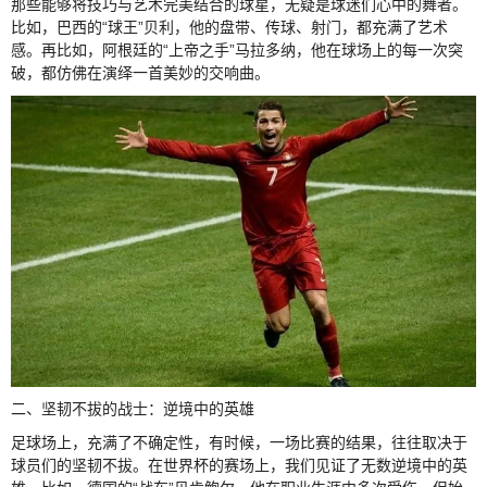
那些能够将技巧与艺术完美结合的球星，无疑是球迷们心中的舞者。
比如，巴西的“球王”贝利，他的盘带、传球、射门，都充满了艺术
感。再比如，阿根廷的“上帝之手”马拉多纳，他在球场上的每一次突
破，都仿佛在演绎一首美妙的交响曲。
二、坚韧不拔的战士：逆境中的英雄
足球场上，充满了不确定性，有时候，一场比赛的结果，往往取决于
球员们的坚韧不拔。在世界杯的赛场上，我们见证了无数逆境中的英