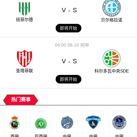
V
S
-
班菲尔德
贝尔格拉诺
即将开始
04:00
08-10
阿甲
V
S
-
圣塔菲联
科尔多瓦中央SDE
即将开始
热门赛事
西甲
巴西甲
中甲
中甲
中甲