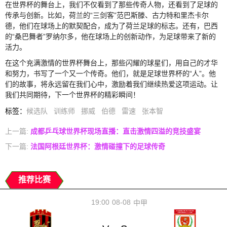
在世界杯的舞台上，我们不仅看到了那些传奇人物，还看到了足球的
传承与创新。比如，荷兰的“三剑客”范巴斯滕、古力特和里杰卡尔
德，他们在球场上的默契配合，成为了荷兰足球的标志。还有，巴西
的“桑巴舞者”罗纳尔多，他在球场上的创新动作，为足球带来了新的
活力。
在这个充满激情的世界杯舞台上，那些闪耀的球星们，用自己的才华
和努力，书写了一个又一个传奇。他们，就是足球世界杯的“人”。他
们的故事，将永远留在我们心中，激励着我们继续热爱这项运动。让
我们共同期待，下一个世界杯的精彩瞬间！
标签
：
候选队
训练师
挪威
伯德
雷速
张本智
上一篇:
成都乒乓球世界杯现场直播：直击激情四溢的竞技盛宴
下一篇:
法国阿根廷世界杯：激情碰撞下的足球传奇
推荐比赛
19:00
08-08
中甲