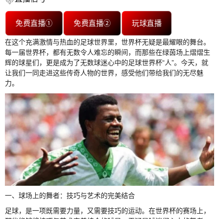
免费直播①
免费直播②
玩球直播
在这个充满激情与热血的足球世界里，世界杯无疑是最耀眼的舞台。
每一届世界杯，都有无数令人难忘的瞬间，而那些在绿茵场上熠熠生
辉的球星们，更是成为了无数球迷心中的足球世界杯“人”。今天，就
让我们一同走进这些传奇人物的世界，感受他们带给我们的无尽魅
力。
一、球场上的舞者：技巧与艺术的完美结合
足球，是一项既需要力量，又需要技巧的运动。在世界杯的赛场上，