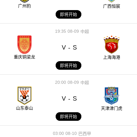
广州豹
广西恒宸
即将开始
19:35
08-09
中超
V
S
-
重庆铜梁龙
上海海港
即将开始
20:00
08-09
中超
V
S
-
山东泰山
天津津门虎
即将开始
03:00
08-10
巴西甲