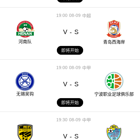
19:00
08-09
中超
V
S
-
河南队
青岛西海岸
即将开始
19:00
08-09
中甲
V
S
-
无锡吴钩
宁波职业足球俱乐部
即将开始
19:30
08-09
中甲
V
S
-