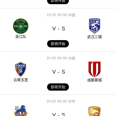
即将开始
19:35
08-08
中超
V
S
-
浙江队
武汉三镇
即将开始
20:00
08-08
中超
V
S
-
云南玉昆
成都蓉城
即将开始
20:00
08-08
中甲
V
S
-