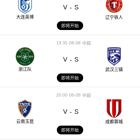
V
S
-
大连英博
辽宁铁人
即将开始
19:35
08-08
中超
V
S
-
浙江队
武汉三镇
即将开始
20:00
08-08
中超
V
S
-
云南玉昆
成都蓉城
即将开始