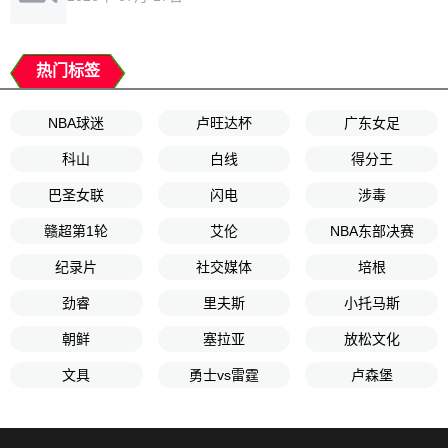
热门标签
NBA球迷
卢旺达杯
广东女足
科山
白线
得分王
巴圣女联
闪电
涉毒
赣超第1轮
艾伦
NBA东部决赛
纪录片
社交媒体
培根
劲睿
里夫斯
小托马斯
朝鲜
塞拉亚
放松文化
文具
勇士vs雷霆
卢森堡