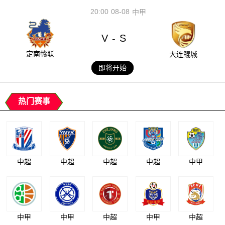
20:00
08-08
中甲
V
S
-
定南赣联
大连鲲城
即将开始
热门赛事
中超
中超
中超
中超
中甲
中甲
中甲
中超
中甲
中超