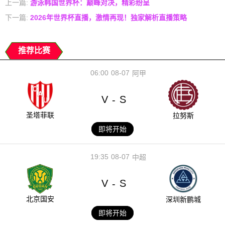
上一篇:
游泳韩国世界杯：巅峰对决，精彩纷呈
下一篇:
2026年世界杯直播，激情再现！独家解析直播策略
推荐比赛
06:00
08-07
阿甲
V
S
-
圣塔菲联
拉努斯
即将开始
19:35
08-07
中超
V
S
-
北京国安
深圳新鹏城
即将开始