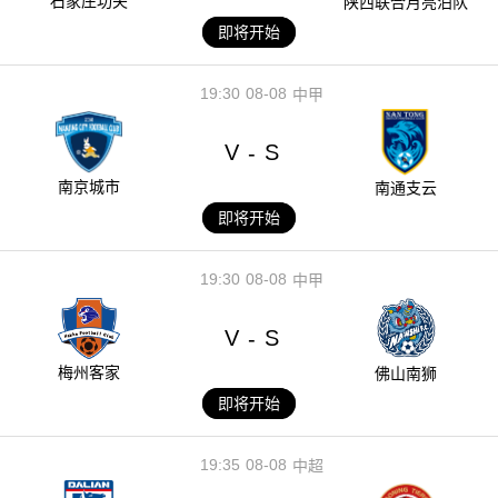
石家庄功夫
陕西联合月亮泊队
即将开始
19:30
08-08
中甲
V
S
-
南京城市
南通支云
即将开始
19:30
08-08
中甲
V
S
-
梅州客家
佛山南狮
即将开始
19:35
08-08
中超