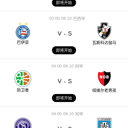
即将开始
03:00
08-10
巴西甲
V
S
-
巴伊亚
瓦斯科达伽马
即将开始
04:00
08-10
阿甲
V
S
-
防卫者
纽维尔老男孩
即将开始
04:00
08-10
阿甲