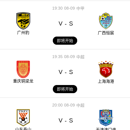
19:30
08-09
中甲
V
S
-
广州豹
广西恒宸
即将开始
19:35
08-09
中超
V
S
-
重庆铜梁龙
上海海港
即将开始
20:00
08-09
中超
V
S
-
山东泰山
天津津门虎