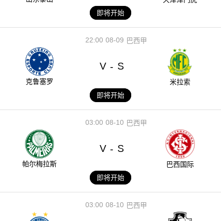
即将开始
22:00
08-09
巴西甲
V
S
-
克鲁塞罗
米拉索
即将开始
03:00
08-10
巴西甲
V
S
-
帕尔梅拉斯
巴西国际
即将开始
03:00
08-10
巴西甲