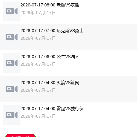
2026-07-17 08:00 老鹰VS灰熊
2026年-07月-17日
2026-07-17 07:00 尼克斯VS勇士
2026年-07月-17日
2026-07-17 06:00 公牛VS湖人
2026年-07月-17日
2026-07-17 04:30 火箭VS篮网
2026年-07月-17日
2026-07-17 04:00 雷霆VS独行侠
2026年-07月-17日