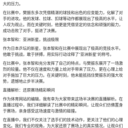
大的压力。
在比赛中，樊振东多次凭借精湛的球技和出色的应变能力，化解了对
手的进攻。他的发球、拉球、扣球等动作都展现出了极高的水平，让
人叹为观止。而在关键时刻，他更是凭借坚定的信念和顽强的毅力，
成功击败了对手，挺进了决赛。
张本智和：亚洲新星，挑战极限
作为日本乒坛的新星，张本智和在比赛中展现出了极高的竞技水平。
他敢于挑战，敢于拼搏，用实际行动诠释了“亚洲新星”的称号。
在比赛中，张本智和充分发挥了自己的特点，与樊振东展开了一场激
烈的较量。他不仅在速度和力量上给对手带来了压力，更在心理上给
对手施加了巨大的压力。在关键时刻，他未能抵挡住樊振东的强大攻
势，遗憾地止步半决赛。
直播解析：还原赛场精彩瞬间
作为体育网站的编辑，我有幸为大家带来这场半决赛的直播解析。在
直播过程中，我们详细解读了比赛中的精彩瞬间，让观众们仿佛置身
于赛场，亲身感受这场速度与激情的碰撞。
在直播中，我们不仅关注了选手们的技术动作，更关注了他们的心理
变化。我们专业的视角，为大家还原了赛场上的真实情况，让观众们