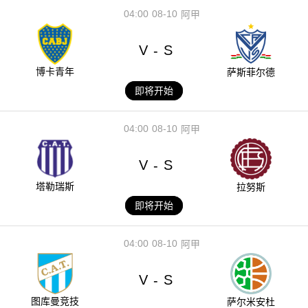
04:00
08-10
阿甲
V
S
-
博卡青年
萨斯菲尔德
即将开始
04:00
08-10
阿甲
V
S
-
塔勒瑞斯
拉努斯
即将开始
04:00
08-10
阿甲
V
S
-
图库曼竞技
萨尔米安杜