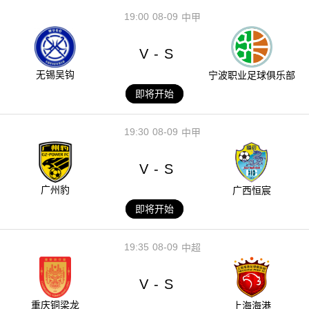
19:00
08-09
中甲
V
S
-
无锡吴钩
宁波职业足球俱乐部
即将开始
19:30
08-09
中甲
V
S
-
广州豹
广西恒宸
即将开始
19:35
08-09
中超
V
S
-
重庆铜梁龙
上海海港