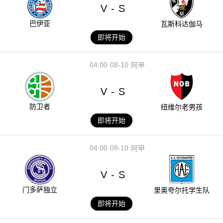
V
S
-
巴伊亚
瓦斯科达伽马
即将开始
04:00
08-10
阿甲
V
S
-
防卫者
纽维尔老男孩
即将开始
04:00
08-10
阿甲
V
S
-
门多萨独立
里奥夸尔托学生队
即将开始