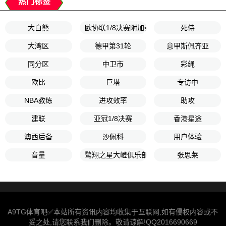
热门标签
大白熊
欧协联1/8决赛附加赛
死侍
大湾区
德甲第31轮
意甲斯佩齐亚
同分区
中卫市
彩绳
欧比
巨塔
专访中
NBA教练
进攻效率
助攻
建联
亚冠1/8决赛
香港星途
澳西后备
沙佩科
用户体验
音量
鹭翔之星大嶝俱乐部
张思莱
A9TG体育吧✅本站所有资讯内容均收集于互联网,如有侵权内容或不
妥之处,请您联系我们删除。敬请谅解!QQ2016690669