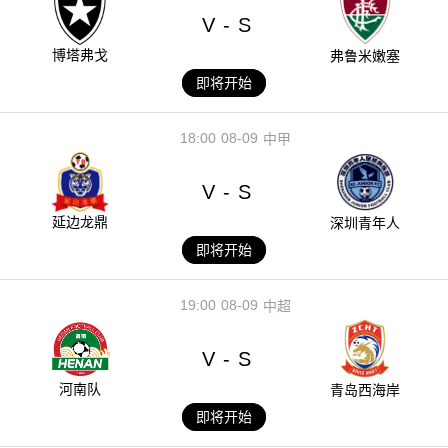
V
S
-
博塔弗戈
弗鲁米嫩塞
即将开始
18:00
08-09
中甲
V
S
-
延边龙鼎
深圳青年人
即将开始
19:00
08-09
中超
V
S
-
河南队
青岛西海岸
即将开始