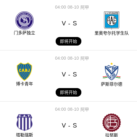
04:00
08-10
阿甲
V
S
-
门多萨独立
里奥夸尔托学生队
即将开始
04:00
08-10
阿甲
V
S
-
博卡青年
萨斯菲尔德
即将开始
04:00
08-10
阿甲
V
S
-
塔勒瑞斯
拉努斯