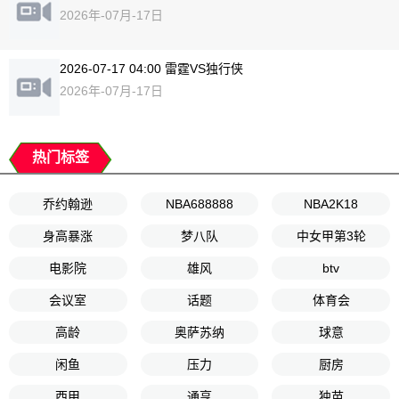
2026年-07月-17日
2026-07-17 04:00 雷霆VS独行侠
2026年-07月-17日
热门标签
乔约翰逊
NBA688888
NBA2K18
身高暴涨
梦八队
中女甲第3轮
电影院
雄风
btv
会议室
话题
体育会
高龄
奥萨苏纳
球意
闲鱼
压力
厨房
西甲
通亨
独苗