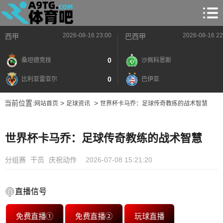
2026-08-16 23:00
2026-08-16 22
西甲
巴西甲
0
桑坦德竞技
沙佩科恩斯
0
比利亚雷亚尔
巴伊亚
当前位置:
>
>
网站首页
足球资讯
世界杯卡马乔：足球传奇教练的战术智慧
世界杯卡马乔：足球传奇教练的战术智慧
分组赛
干员
庆祝动作
2026-07-08 15:21:20
直播信号
免费直播①
免费直播②
玩球直播