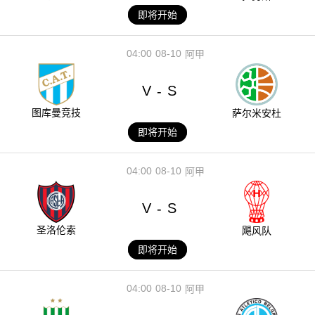
即将开始
04:00
08-10
阿甲
V
S
-
图库曼竞技
萨尔米安杜
即将开始
04:00
08-10
阿甲
V
S
-
圣洛伦索
飓风队
即将开始
04:00
08-10
阿甲