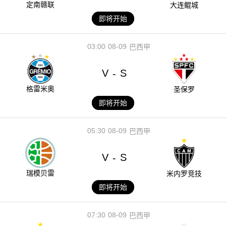
定南赣联
大连鲲城
即将开始
03:00
08-09
巴西甲
V
S
-
格雷米奥
圣保罗
即将开始
05:30
08-09
巴西甲
V
S
-
瑞模贝雷
米内罗竞技
即将开始
07:30
08-09
巴西甲