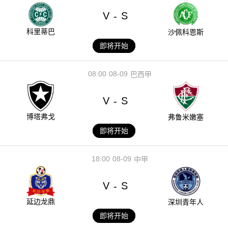
V
S
-
科里蒂巴
沙佩科恩斯
即将开始
08:00
08-09
巴西甲
V
S
-
博塔弗戈
弗鲁米嫩塞
即将开始
18:00
08-09
中甲
V
S
-
延边龙鼎
深圳青年人
即将开始