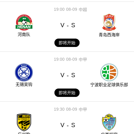
19:00
08-09
中超
V
S
-
河南队
青岛西海岸
即将开始
19:00
08-09
中甲
V
S
-
无锡吴钩
宁波职业足球俱乐部
即将开始
19:30
08-09
中甲
V
S
-