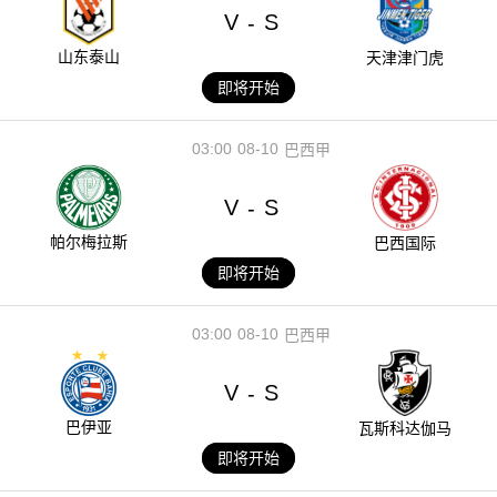
V
S
-
山东泰山
天津津门虎
即将开始
03:00
08-10
巴西甲
V
S
-
帕尔梅拉斯
巴西国际
即将开始
03:00
08-10
巴西甲
V
S
-
巴伊亚
瓦斯科达伽马
即将开始