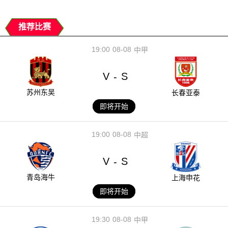
推荐比赛
19:00
08-08
中甲
V
S
-
苏州东吴
长春亚泰
即将开始
19:00
08-08
中超
V
S
-
青岛海牛
上海申花
即将开始
19:30
08-08
中甲