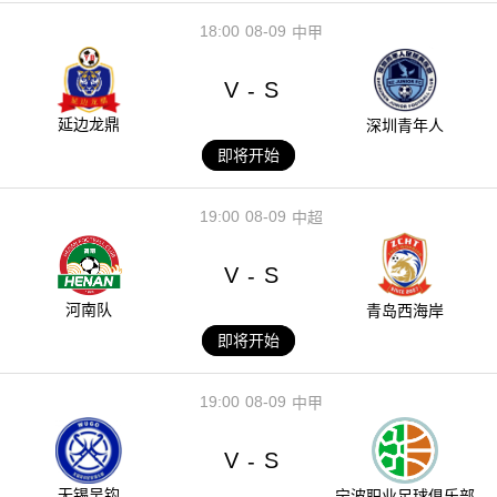
18:00
08-09
中甲
V
S
-
延边龙鼎
深圳青年人
即将开始
19:00
08-09
中超
V
S
-
河南队
青岛西海岸
即将开始
19:00
08-09
中甲
V
S
-
无锡吴钩
宁波职业足球俱乐部