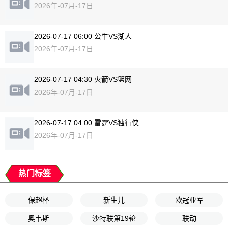
2026年-07月-17日
2026-07-17 06:00 公牛VS湖人
2026年-07月-17日
2026-07-17 04:30 火箭VS篮网
2026年-07月-17日
2026-07-17 04:00 雷霆VS独行侠
2026年-07月-17日
热门标签
保超杯
新生儿
欧冠亚军
奥韦斯
沙特联第19轮
联动