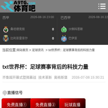
2026-08-16 23:00
2026-08-16 22
西甲
巴西甲
0
桑坦德竞技
沙佩科恩斯
0
比利亚雷亚尔
巴伊亚
当前位置:
>
>
网站首页
足球资讯
txt世界杯：足球赛事背后的科技力量
txt世界杯：足球赛事背后的科技力量
齐鲁超开幕式暨揭幕战
技术革新
奥格斯堡
2026-07-08 15:30:21
直播信号
免费直播①
免费直播②
玩球直播