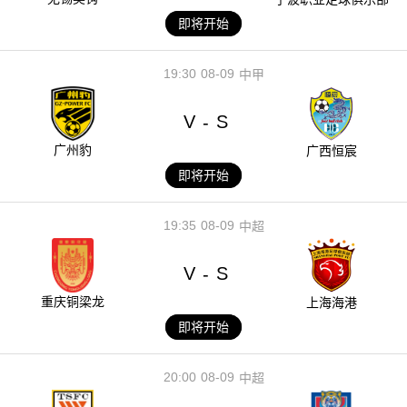
即将开始
19:30
08-09
中甲
V
S
-
广州豹
广西恒宸
即将开始
19:35
08-09
中超
V
S
-
重庆铜梁龙
上海海港
即将开始
20:00
08-09
中超