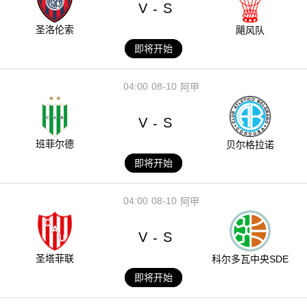
V
S
-
圣洛伦索
飓风队
即将开始
04:00
08-10
阿甲
V
S
-
班菲尔德
贝尔格拉诺
即将开始
04:00
08-10
阿甲
V
S
-
圣塔菲联
科尔多瓦中央SDE
即将开始