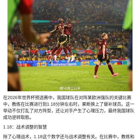
在2026年世界杯预选赛中，我国球队在对阵某欧洲强队的关键比赛
中，教练在比赛进行到1.18分钟左右时，果断换上了替补球员。这一
举动不仅打乱了对方阵型，还让对手产生了心理压力，最终我国球队
成功逆转取胜。
1.18：战术调整的智慧
除了心理战术，1.18这个数字还与战术调整有关。在比赛中，教练和