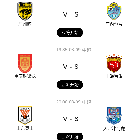
V
S
-
广州豹
广西恒宸
即将开始
19:35
08-09
中超
V
S
-
重庆铜梁龙
上海海港
即将开始
20:00
08-09
中超
V
S
-
山东泰山
天津津门虎
即将开始