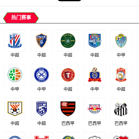
热门赛事
中超
中超
中超
中超
中甲
中甲
中甲
中超
中甲
中超
中超
中超
巴西甲
巴西甲
巴西甲