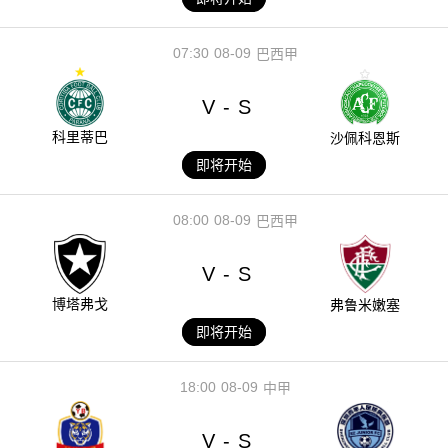
07:30
08-09
巴西甲
V
S
-
科里蒂巴
沙佩科恩斯
即将开始
08:00
08-09
巴西甲
V
S
-
博塔弗戈
弗鲁米嫩塞
即将开始
18:00
08-09
中甲
V
S
-