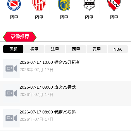
阿甲
阿甲
阿甲
阿甲
阿甲
录像推荐
英超
德甲
法甲
西甲
意甲
NBA
2026-07-17 10:00 掘金VS开拓者
2026年-07月-17日
2026-07-17 09:00 热火VS猛龙
2026年-07月-17日
2026-07-17 08:00 老鹰VS灰熊
2026年-07月-17日