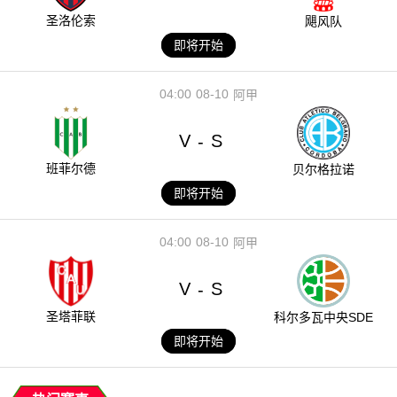
圣洛伦索
飓风队
即将开始
04:00
08-10
阿甲
V
S
-
班菲尔德
贝尔格拉诺
即将开始
04:00
08-10
阿甲
V
S
-
圣塔菲联
科尔多瓦中央SDE
即将开始