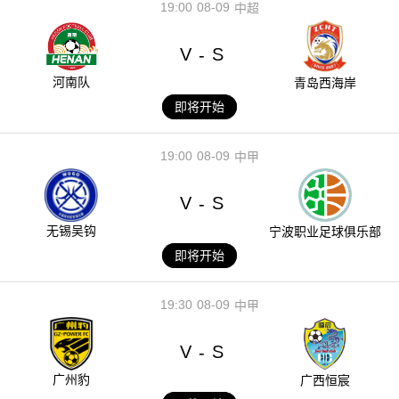
19:00
08-09
中超
V
S
-
河南队
青岛西海岸
即将开始
19:00
08-09
中甲
V
S
-
无锡吴钩
宁波职业足球俱乐部
即将开始
19:30
08-09
中甲
V
S
-
广州豹
广西恒宸