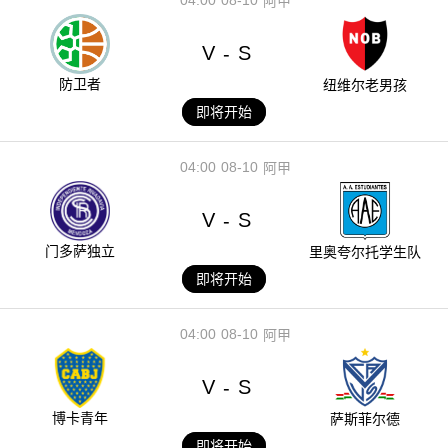
阿甲
V
S
-
防卫者
纽维尔老男孩
即将开始
04:00
08-10
阿甲
V
S
-
门多萨独立
里奥夸尔托学生队
即将开始
04:00
08-10
阿甲
V
S
-
博卡青年
萨斯菲尔德
即将开始