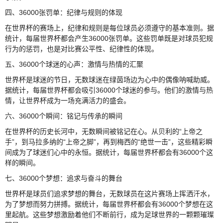
四、36000张罚单：纪律与规则的体现
在世界杯的赛场上，纪律和规则是每位球员必须遵守的基本准则。据
统计，每届世界杯都会产生36000张罚单。这些罚单既是对球员犯规
行为的惩罚，也是对比赛公平性、纪律性的体现。
五、36000个球迷的心声：激情与热情的汇聚
世界杯是球迷的节日，无数球迷在绿茵场边为心中的偶像呐喊助威。
据统计，每届世界杯都会吸引36000个球迷的参与。他们的激情与热
情，让世界杯成为一场充满活力的盛会。
六、36000个瞬间：铭记与传承的瞬间
在世界杯的历史长河中，无数瞬间被铭记在心。从贝利的“上帝之
手”，到马拉多纳的“上帝之脚”，再到梅西的“绝世一击”，这些精彩瞬
间成为了球迷们心中的永恒。据统计，每届世界杯都会有36000个这
样的瞬间。
七、36000个梦想：追求与奋斗的舞台
世界杯是球员们追求梦想的舞台，无数球员在这片赛场上挥洒汗水，
为了梦想而努力拼搏。据统计，每届世界杯都会有36000个梦想在这
里起航。这些梦想激励着他们不断前行，成为足球世界的一颗颗璀璨