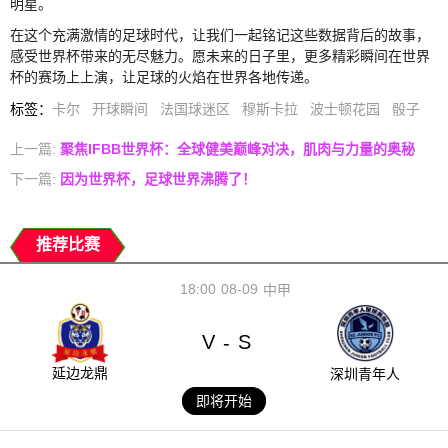
明星。
在这个充满激情的足球时代，让我们一起铭记这些数据背后的故事，
感受世界杯带来的无尽魅力。愿未来的日子里，更多精彩瞬间在世界
杯的赛场上上演，让足球的火焰在世界各地传递。
标签
：
卡尔
开球瞬间
法国球迷区
穆斯卡拉
波士顿花园
骰子
上一篇:
聚焦IFBB世界杯：全球健美巅峰对决，肌肉与力量的奥秘
下一篇:
因为世界杯，足球世界沸腾了！
推荐比赛
18:00
08-09
中甲
V
S
-
延边龙鼎
深圳青年人
即将开始