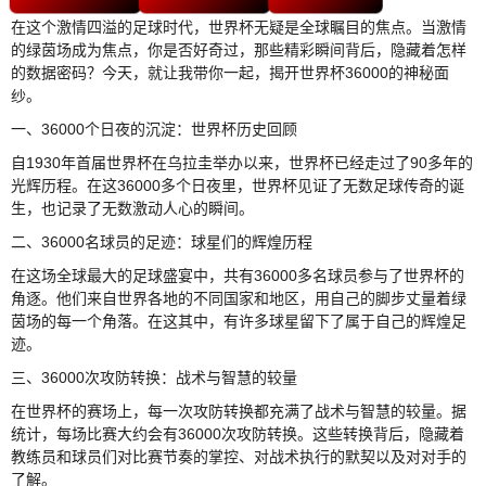
在这个激情四溢的足球时代，世界杯无疑是全球瞩目的焦点。当激情
的绿茵场成为焦点，你是否好奇过，那些精彩瞬间背后，隐藏着怎样
的数据密码？今天，就让我带你一起，揭开世界杯36000的神秘面
纱。
一、36000个日夜的沉淀：世界杯历史回顾
自1930年首届世界杯在乌拉圭举办以来，世界杯已经走过了90多年的
光辉历程。在这36000多个日夜里，世界杯见证了无数足球传奇的诞
生，也记录了无数激动人心的瞬间。
二、36000名球员的足迹：球星们的辉煌历程
在这场全球最大的足球盛宴中，共有36000多名球员参与了世界杯的
角逐。他们来自世界各地的不同国家和地区，用自己的脚步丈量着绿
茵场的每一个角落。在这其中，有许多球星留下了属于自己的辉煌足
迹。
三、36000次攻防转换：战术与智慧的较量
在世界杯的赛场上，每一次攻防转换都充满了战术与智慧的较量。据
统计，每场比赛大约会有36000次攻防转换。这些转换背后，隐藏着
教练员和球员们对比赛节奏的掌控、对战术执行的默契以及对对手的
了解。