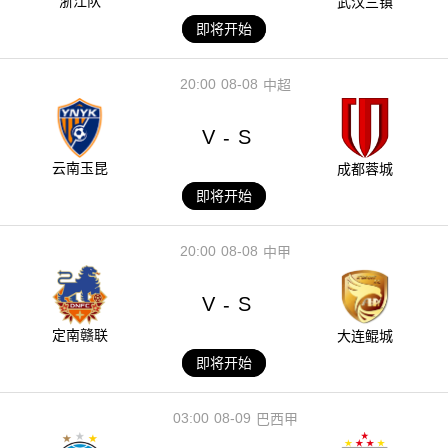
浙江队
武汉三镇
即将开始
20:00
08-08
中超
V
S
-
云南玉昆
成都蓉城
即将开始
20:00
08-08
中甲
V
S
-
定南赣联
大连鲲城
即将开始
03:00
08-09
巴西甲