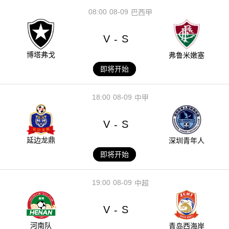
08:00
08-09
巴西甲
V
S
-
博塔弗戈
弗鲁米嫩塞
即将开始
18:00
08-09
中甲
V
S
-
延边龙鼎
深圳青年人
即将开始
19:00
08-09
中超
V
S
-
河南队
青岛西海岸