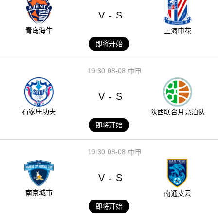
V
S
-
青岛海牛
上海申花
即将开始
19:30
08-08
中甲
V
S
-
石家庄功夫
陕西联合月亮泊队
即将开始
19:30
08-08
中甲
V
S
-
南京城市
南通支云
即将开始