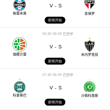
V
S
-
格雷米奥
圣保罗
即将开始
05:30
08-09
巴西甲
V
S
-
瑞模贝雷
米内罗竞技
即将开始
07:30
08-09
巴西甲
V
S
-
科里蒂巴
沙佩科恩斯
即将开始