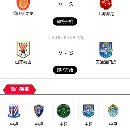
V
S
-
重庆铜梁龙
上海海港
即将开始
20:00
08-09
中超
V
S
-
山东泰山
天津津门虎
即将开始
热门赛事
中超
中超
中超
中超
中甲