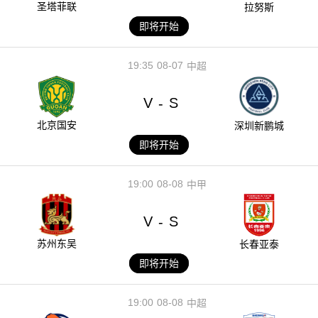
圣塔菲联
拉努斯
即将开始
19:35
08-07
中超
V
S
-
北京国安
深圳新鹏城
即将开始
19:00
08-08
中甲
V
S
-
苏州东吴
长春亚泰
即将开始
19:00
08-08
中超