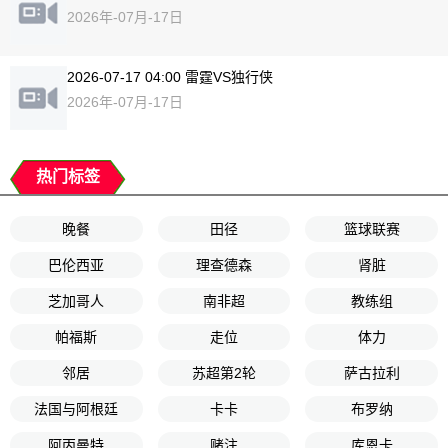
2026年-07月-17日
2026-07-17 04:00 雷霆VS独行侠
2026年-07月-17日
热门标签
晚餐
田径
篮球联赛
巴伦西亚
理查德森
肾脏
芝加哥人
南非超
教练组
帕福斯
走位
体力
邻居
苏超第2轮
萨古拉利
法国与阿根廷
卡卡
布罗纳
阿丙曼特
赌注
库恩卡