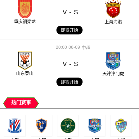
V
S
-
重庆铜梁龙
上海海港
即将开始
20:00
08-09
中超
V
S
-
山东泰山
天津津门虎
即将开始
热门赛事