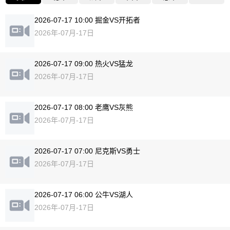
2026-07-17 10:00 掘金VS开拓者
2026年-07月-17日
2026-07-17 09:00 热火VS猛龙
2026年-07月-17日
2026-07-17 08:00 老鹰VS灰熊
2026年-07月-17日
2026-07-17 07:00 尼克斯VS勇士
2026年-07月-17日
2026-07-17 06:00 公牛VS湖人
2026年-07月-17日