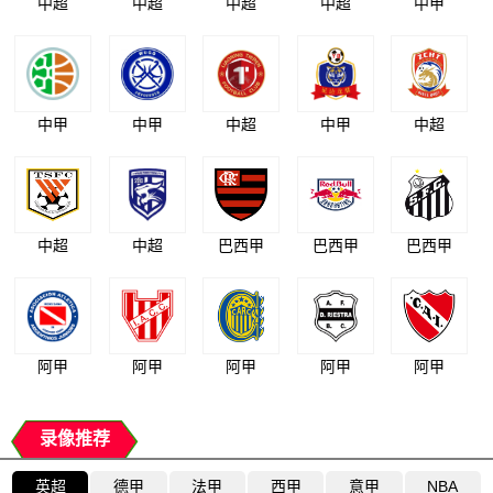
中超
中超
中超
中超
中甲
中甲
中甲
中超
中甲
中超
中超
中超
巴西甲
巴西甲
巴西甲
阿甲
阿甲
阿甲
阿甲
阿甲
录像推荐
英超
德甲
法甲
西甲
意甲
NBA