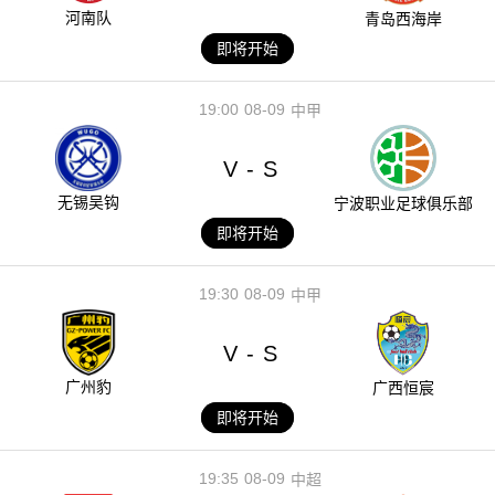
河南队
青岛西海岸
即将开始
19:00
08-09
中甲
V
S
-
无锡吴钩
宁波职业足球俱乐部
即将开始
19:30
08-09
中甲
V
S
-
广州豹
广西恒宸
即将开始
19:35
08-09
中超