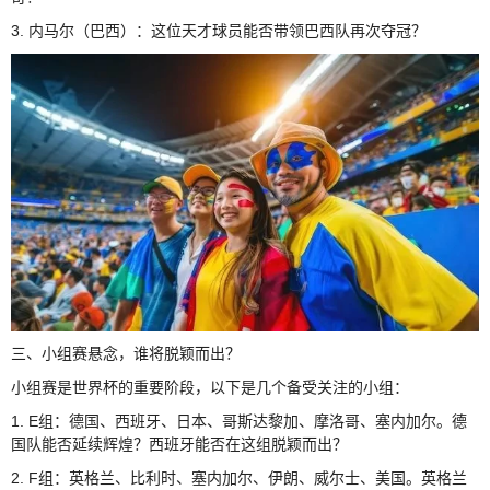
3. 内马尔（巴西）：这位天才球员能否带领巴西队再次夺冠？
三、小组赛悬念，谁将脱颖而出？
小组赛是世界杯的重要阶段，以下是几个备受关注的小组：
1. E组：德国、西班牙、日本、哥斯达黎加、摩洛哥、塞内加尔。德
国队能否延续辉煌？西班牙能否在这组脱颖而出？
2. F组：英格兰、比利时、塞内加尔、伊朗、威尔士、美国。英格兰