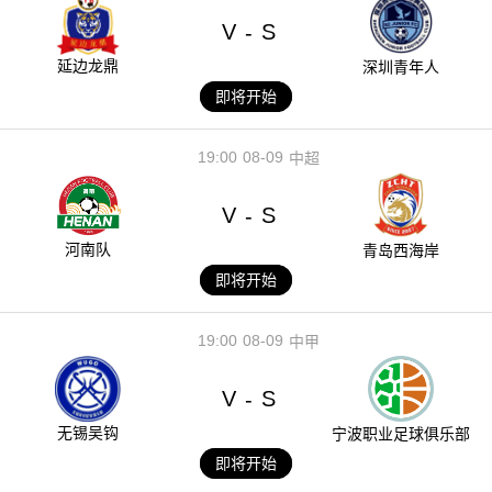
V
S
-
延边龙鼎
深圳青年人
即将开始
19:00
08-09
中超
V
S
-
河南队
青岛西海岸
即将开始
19:00
08-09
中甲
V
S
-
无锡吴钩
宁波职业足球俱乐部
即将开始