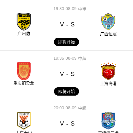
19:30
08-09
中甲
V
S
-
广州豹
广西恒宸
即将开始
19:35
08-09
中超
V
S
-
重庆铜梁龙
上海海港
即将开始
20:00
08-09
中超
V
S
-
山东泰山
天津津门虎