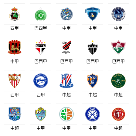
西甲
巴西甲
中甲
中甲
中甲
中甲
巴西甲
巴西甲
巴西甲
巴西甲
西甲
西甲
中超
中超
中超
中超
中甲
中甲
中甲
中超