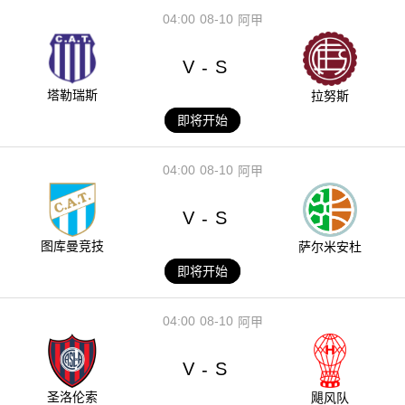
04:00
08-10
阿甲
V
S
-
塔勒瑞斯
拉努斯
即将开始
04:00
08-10
阿甲
V
S
-
图库曼竞技
萨尔米安杜
即将开始
04:00
08-10
阿甲
V
S
-
圣洛伦索
飓风队