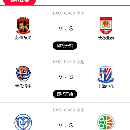
推荐比赛
19:00
08-08
中甲
V
S
-
苏州东吴
长春亚泰
即将开始
19:00
08-08
中超
V
S
-
青岛海牛
上海申花
即将开始
19:30
08-08
中甲
V
S
-