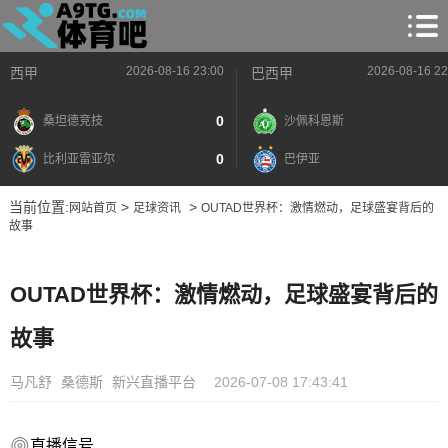
2026-08-16 23:00
2026-08-16 22
西甲
巴西甲
0
桑坦德竞技
沙佩科恩斯
0
比利亚雷亚尔
巴伊亚
当前位置:
>
>
网站首页
足球资讯
OUTAD世界杯：激情燃动，足球盛宴背后的
故事
OUTAD世界杯：激情燃动，足球盛宴背后的
故事
马凡舒
桑德斯
新兴直播平台
2026-07-08 17:43:41
直播信号