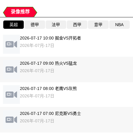
录像推荐
英超
德甲
法甲
西甲
意甲
NBA
2026-07-17 10:00 掘金VS开拓者
2026年-07月-17日
2026-07-17 09:00 热火VS猛龙
2026年-07月-17日
2026-07-17 08:00 老鹰VS灰熊
2026年-07月-17日
2026-07-17 07:00 尼克斯VS勇士
2026年-07月-17日