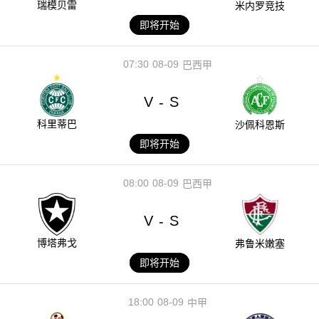
瑞模贝雷
米内罗竞技
即将开始
07:30
08-09
巴西甲
V
S
-
科里蒂巴
沙佩科恩斯
即将开始
08:00
08-09
巴西甲
V
S
-
博塔弗戈
弗鲁米嫩塞
即将开始
18:00
08-09
中甲