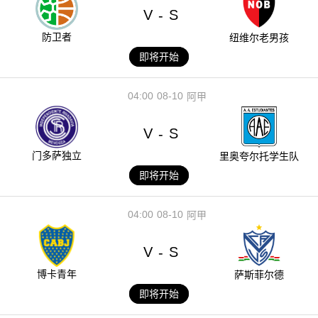
V
S
-
防卫者
纽维尔老男孩
即将开始
04:00
08-10
阿甲
V
S
-
门多萨独立
里奥夸尔托学生队
即将开始
04:00
08-10
阿甲
V
S
-
博卡青年
萨斯菲尔德
即将开始