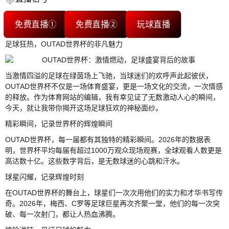
免费直播①
免费直播②
玩球直播
足球狂热，OUTAD世界杯的非凡魅力
当激情四溢的足球在绿茵场上飞驰，当球迷们的欢呼声此起彼伏，
OUTAD世界杯不仅是一场体育盛宴，更是一场文化的交流，一次情感
的释放。作为体育网站的编辑，我有幸见证了无数激动人心的瞬间，
今天，就让我带你揭开这场足球狂欢的神秘面纱。
精彩瞬间，记录世界杯的辉煌瞬间
OUTAD世界杯，每一届都有其独特的精彩瞬间。2026年的数据表
明，世界杯平均每届有超过1000万观众现场观赛，全球观看人数更是
高达数十亿。这些数字背后，是无数球迷的心跳和汗水。
球星闪耀，记录辉煌时刻
在OUTAD世界杯的舞台上，球星们一次次用他们的实力和才华书写传
奇。2026年，梅西、C罗等足球巨星再次齐聚一堂，他们的每一次突
破、每一次射门，都让人热血沸腾。