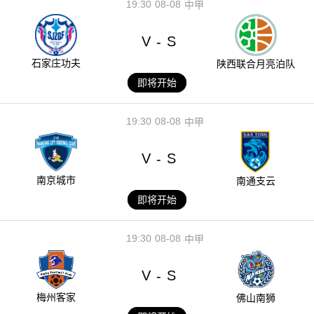
19:30
08-08
中甲
V
S
-
石家庄功夫
陕西联合月亮泊队
即将开始
19:30
08-08
中甲
V
S
-
南京城市
南通支云
即将开始
19:30
08-08
中甲
V
S
-
梅州客家
佛山南狮