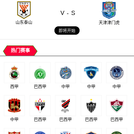
V
S
-
山东泰山
天津津门虎
即将开始
热门赛事
西甲
巴西甲
中甲
中甲
中甲
中甲
巴西甲
巴西甲
巴西甲
巴西甲