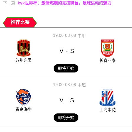
下一篇:
kyk世界杯：激情燃烧的竞技舞台，足球运动的魅力
推荐比赛
19:00
08-08
中甲
V
S
-
苏州东吴
长春亚泰
即将开始
19:00
08-08
中超
V
S
-
青岛海牛
上海申花
即将开始