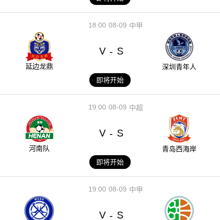
18:00
08-09
中甲
V
S
-
延边龙鼎
深圳青年人
即将开始
19:00
08-09
中超
V
S
-
河南队
青岛西海岸
即将开始
19:00
08-09
中甲
V
S
-