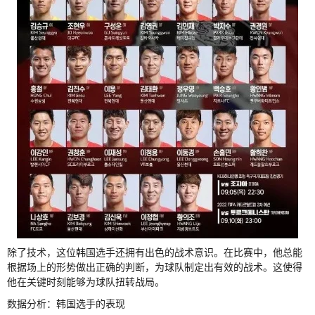
除了技术，这位韩国选手还拥有出色的战术意识。在比赛中，他总能
根据场上的形势做出正确的判断，为球队制定出有效的战术。这使得
他在关键时刻能够为球队扭转战局。
数据分析：韩国选手的表现