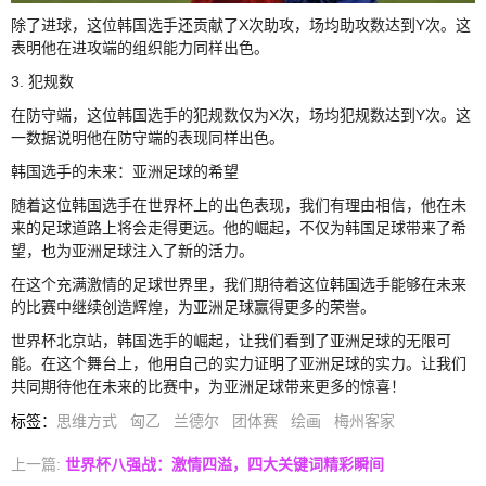
除了进球，这位韩国选手还贡献了X次助攻，场均助攻数达到Y次。这
表明他在进攻端的组织能力同样出色。
3. 犯规数
在防守端，这位韩国选手的犯规数仅为X次，场均犯规数达到Y次。这
一数据说明他在防守端的表现同样出色。
韩国选手的未来：亚洲足球的希望
随着这位韩国选手在世界杯上的出色表现，我们有理由相信，他在未
来的足球道路上将会走得更远。他的崛起，不仅为韩国足球带来了希
望，也为亚洲足球注入了新的活力。
在这个充满激情的足球世界里，我们期待着这位韩国选手能够在未来
的比赛中继续创造辉煌，为亚洲足球赢得更多的荣誉。
世界杯北京站，韩国选手的崛起，让我们看到了亚洲足球的无限可
能。在这个舞台上，他用自己的实力证明了亚洲足球的实力。让我们
共同期待他在未来的比赛中，为亚洲足球带来更多的惊喜！
标签
：
思维方式
匈乙
兰德尔
团体赛
绘画
梅州客家
上一篇:
世界杯八强战：激情四溢，四大关键词精彩瞬间