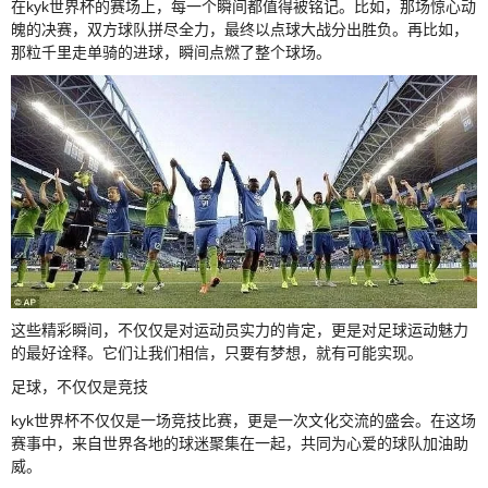
在kyk世界杯的赛场上，每一个瞬间都值得被铭记。比如，那场惊心动
魄的决赛，双方球队拼尽全力，最终以点球大战分出胜负。再比如，
那粒千里走单骑的进球，瞬间点燃了整个球场。
这些精彩瞬间，不仅仅是对运动员实力的肯定，更是对足球运动魅力
的最好诠释。它们让我们相信，只要有梦想，就有可能实现。
足球，不仅仅是竞技
kyk世界杯不仅仅是一场竞技比赛，更是一次文化交流的盛会。在这场
赛事中，来自世界各地的球迷聚集在一起，共同为心爱的球队加油助
威。