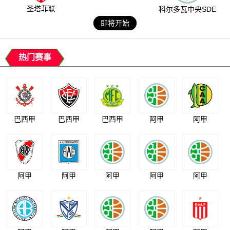
圣塔菲联
科尔多瓦中央SDE
即将开始
热门赛事
巴西甲
巴西甲
巴西甲
阿甲
阿甲
阿甲
阿甲
阿甲
阿甲
阿甲