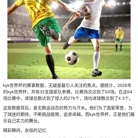
kyk世界杯的赛事数据，无疑是最引人关注的焦点。据统计，2026年
的kyk世界杯，共有32支国家队参赛，比赛场次达到了64场。在这64
场比赛中，进球总数达到了惊人的276个，场均进球数达到了4.3个。
这些数据背后，是无数运动员的努力与汗水。他们为了国家荣誉，为
了球迷的期待，不断挑战极限，追求卓越。而kyk世界杯，正是他们展
示自己实力的舞台。
精彩瞬间，永恒的记忆