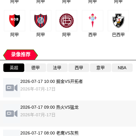
阿甲
阿甲
阿甲
阿甲
阿甲
阿甲
阿甲
阿甲
西甲
巴西甲
录像推荐
英超
德甲
法甲
西甲
意甲
NBA
2026-07-17 10:00 掘金VS开拓者
2026年-07月-17日
2026-07-17 09:00 热火VS猛龙
2026年-07月-17日
2026-07-17 08:00 老鹰VS灰熊