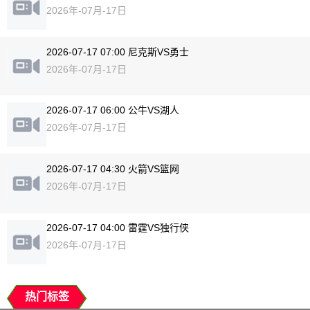
2026年-07月-17日
2026-07-17 07:00 尼克斯VS勇士
2026年-07月-17日
2026-07-17 06:00 公牛VS湖人
2026年-07月-17日
2026-07-17 04:30 火箭VS篮网
2026年-07月-17日
2026-07-17 04:00 雷霆VS独行侠
2026年-07月-17日
热门标签