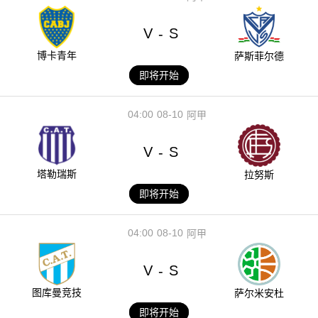
V
S
-
博卡青年
萨斯菲尔德
即将开始
04:00
08-10
阿甲
V
S
-
塔勒瑞斯
拉努斯
即将开始
04:00
08-10
阿甲
V
S
-
图库曼竞技
萨尔米安杜
即将开始