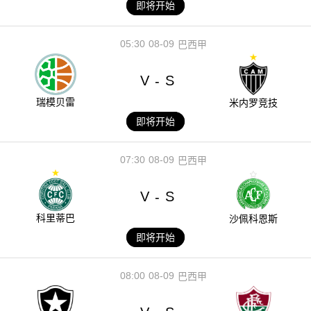
即将开始
05:30
08-09
巴西甲
V
S
-
瑞模贝雷
米内罗竞技
即将开始
07:30
08-09
巴西甲
V
S
-
科里蒂巴
沙佩科恩斯
即将开始
08:00
08-09
巴西甲