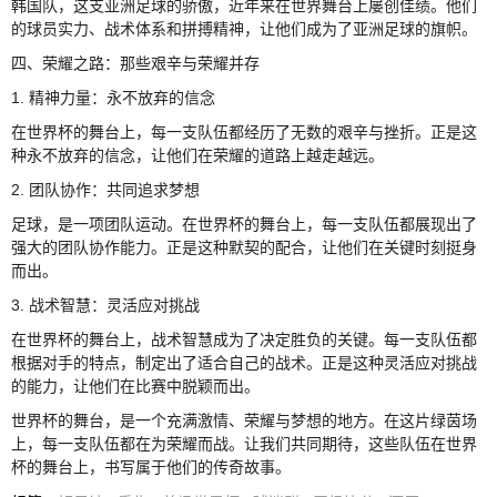
韩国队，这支亚洲足球的骄傲，近年来在世界舞台上屡创佳绩。他们
的球员实力、战术体系和拼搏精神，让他们成为了亚洲足球的旗帜。
四、荣耀之路：那些艰辛与荣耀并存
1. 精神力量：永不放弃的信念
在世界杯的舞台上，每一支队伍都经历了无数的艰辛与挫折。正是这
种永不放弃的信念，让他们在荣耀的道路上越走越远。
2. 团队协作：共同追求梦想
足球，是一项团队运动。在世界杯的舞台上，每一支队伍都展现出了
强大的团队协作能力。正是这种默契的配合，让他们在关键时刻挺身
而出。
3. 战术智慧：灵活应对挑战
在世界杯的舞台上，战术智慧成为了决定胜负的关键。每一支队伍都
根据对手的特点，制定出了适合自己的战术。正是这种灵活应对挑战
的能力，让他们在比赛中脱颖而出。
世界杯的舞台，是一个充满激情、荣耀与梦想的地方。在这片绿茵场
上，每一支队伍都在为荣耀而战。让我们共同期待，这些队伍在世界
杯的舞台上，书写属于他们的传奇故事。