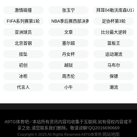
激情碰撞
张玉宁
拜耳04勒沃库森U17
FIFA系列赛第1轮
NBA季后赛西部决赛G7
足协杯第3轮
亚洲球员
文章
比分最大逆转
北京首钢
塞尔超
篮板王
挂坠
丹女杯
运动潮流
初创
越狱
马布尔
冰柜
周杰伦
保镖
代言人
小牛
潮流
A9TG体育吧✅本站所有资讯内容均收集于互联网,如有侵权内容或不
妥之处,请您联系我们删除。敬请谅解!QQ2016690669
网站地图
Copyright © 2025 All Rights Reserved A9TG体育吧