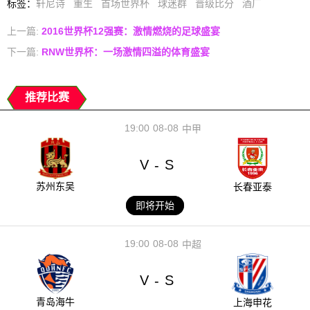
标签
：
轩尼诗
重生
首场世界杯
球迷群
晋级比分
酒厂
上一篇:
2016世界杯12强赛：激情燃烧的足球盛宴
下一篇:
RNW世界杯：一场激情四溢的体育盛宴
推荐比赛
19:00
08-08
中甲
V
S
-
苏州东吴
长春亚泰
即将开始
19:00
08-08
中超
V
S
-
青岛海牛
上海申花