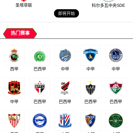
圣塔菲联
科尔多瓦中央SDE
即将开始
热门赛事
西甲
巴西甲
中甲
中甲
中甲
中甲
巴西甲
巴西甲
巴西甲
巴西甲