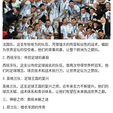
法国队，这支年轻有为的队伍，凭借强大的阵容和出色的战术，崛起
为世界足坛的佼佼者。他们的青春风暴，让整个欧洲为之颤抖。
2. 西班牙队：传控足球的鼻祖
西班牙队，这支以传控足球闻名的队伍，曾两次夺得世界杯冠军。他
们的足球理念、球员技术和战术执行力，让世界足坛为之赞叹。
3. 英格兰队：足球王国的复兴
英格兰队，这支足球王国的复兴之师，近年来实力不断提升。他们的
球员天赋、战术体系和青训体系，让他们有望在未来挑战世界之巅。
三、神秘之师：那些未解之谜
1. 荷兰队：橙衣军团的传奇