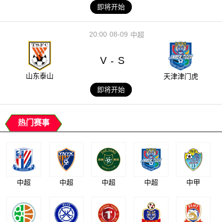
即将开始
20:00
08-09
中超
V
S
-
山东泰山
天津津门虎
即将开始
热门赛事
中超
中超
中超
中超
中甲