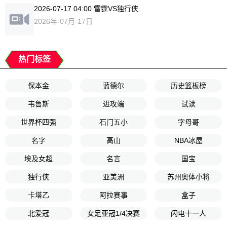
2026-07-17 04:00 雷霆VS独行侠
2026年-07月-17日
热门标签
保本金
蓝德尔
历史篮板榜
韦鲁斯
进攻端
试读
世界杯四强
石门五小
字母哥
名字
高山
NBA冰屋
埃及女超
名言
国宝
独行侠
亚美洲
苏州奥体小将
卡塔乙
阿拉赛事
盒子
北爱冠
女足亚冠1/4决赛
闪电十一人