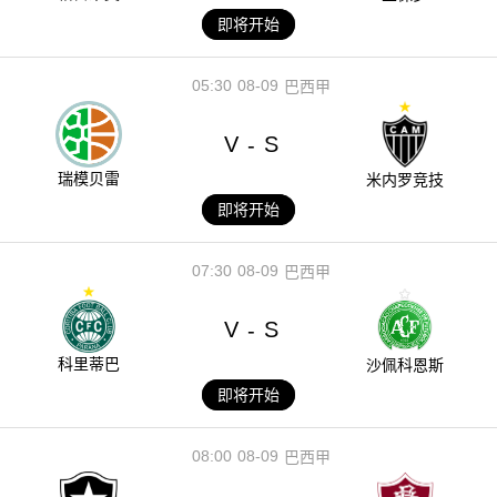
即将开始
05:30
08-09
巴西甲
V
S
-
瑞模贝雷
米内罗竞技
即将开始
07:30
08-09
巴西甲
V
S
-
科里蒂巴
沙佩科恩斯
即将开始
08:00
08-09
巴西甲