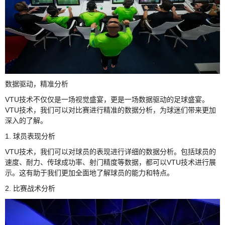
数据驱动，精准分析
VTU技术不仅仅是一场视觉盛宴，更是一场数据驱动的足球盛宴。
VTU技术，我们可以对比赛进行精准的数据分析，为球迷们带来更加
深入的了解。
1. 球员表现分析
VTU技术，我们可以对球员的表现进行详细的数据分析。包括球员的
速度、耐力、传球成功率、射门精度等数据，都可以VTU技术进行展
示。这有助于我们更加全面地了解球员的能力和特点。
2. 比赛战术分析