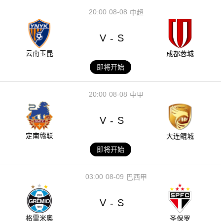
20:00
08-08
中超
V
S
-
云南玉昆
成都蓉城
即将开始
20:00
08-08
中甲
V
S
-
定南赣联
大连鲲城
即将开始
03:00
08-09
巴西甲
V
S
-
格雷米奥
圣保罗