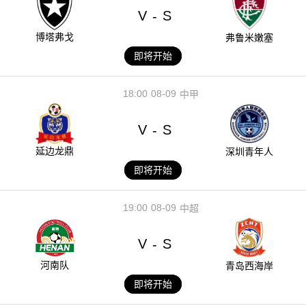
V
S
-
博塔弗戈
弗鲁米嫩塞
即将开始
18:00
08-09
中甲
V
S
-
延边龙鼎
深圳青年人
即将开始
19:00
08-09
中超
V
S
-
河南队
青岛西海岸
即将开始