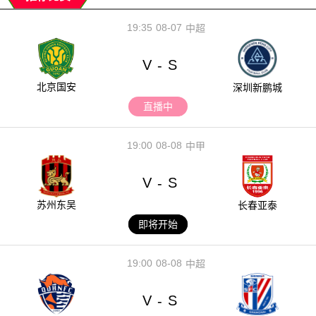
19:35
08-07
中超
V
S
-
北京国安
深圳新鹏城
直播中
19:00
08-08
中甲
V
S
-
苏州东吴
长春亚泰
即将开始
19:00
08-08
中超
V
S
-