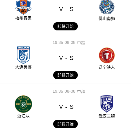
V
S
-
梅州客家
佛山南狮
即将开始
19:35
08-08
中超
V
S
-
大连英博
辽宁铁人
即将开始
19:35
08-08
中超
V
S
-
浙江队
武汉三镇
即将开始