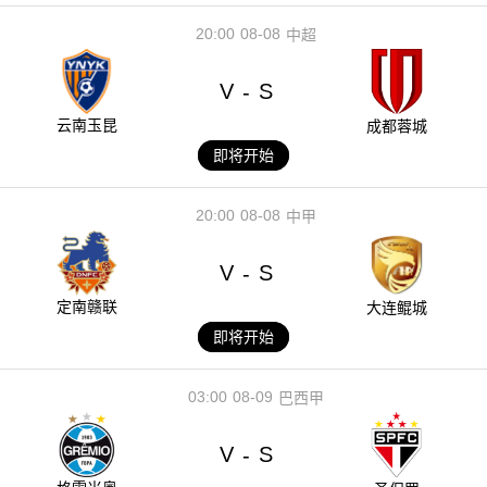
20:00
08-08
中超
V
S
-
云南玉昆
成都蓉城
即将开始
20:00
08-08
中甲
V
S
-
定南赣联
大连鲲城
即将开始
03:00
08-09
巴西甲
V
S
-