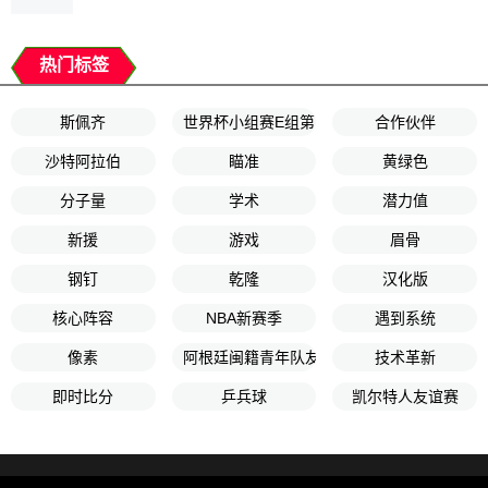
热门标签
斯佩齐
世界杯小组赛E组第1轮
合作伙伴
沙特阿拉伯
瞄准
黄绿色
分子量
学术
潜力值
新援
游戏
眉骨
钢钉
乾隆
汉化版
核心阵容
NBA新赛季
遇到系统
像素
阿根廷闽籍青年队友谊赛
技术革新
即时比分
乒兵球
凯尔特人友谊赛