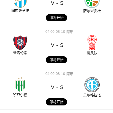
V
S
-
图库曼竞技
萨尔米安杜
即将开始
04:00
08-10
阿甲
V
S
-
圣洛伦索
飓风队
即将开始
04:00
08-10
阿甲
V
S
-
班菲尔德
贝尔格拉诺
即将开始