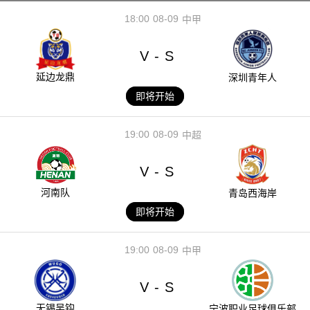
18:00
08-09
中甲
V
S
-
延边龙鼎
深圳青年人
即将开始
19:00
08-09
中超
V
S
-
河南队
青岛西海岸
即将开始
19:00
08-09
中甲
V
S
-
无锡吴钩
宁波职业足球俱乐部