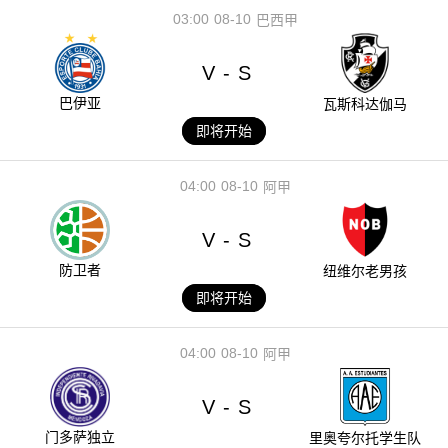
03:00
08-10
巴西甲
V
S
-
巴伊亚
瓦斯科达伽马
即将开始
04:00
08-10
阿甲
V
S
-
防卫者
纽维尔老男孩
即将开始
04:00
08-10
阿甲
V
S
-
门多萨独立
里奥夸尔托学生队