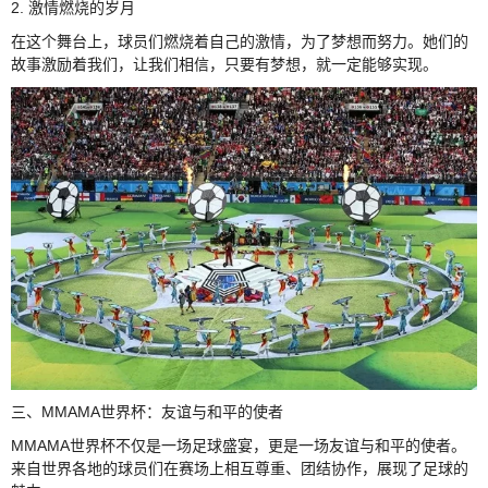
2. 激情燃烧的岁月
在这个舞台上，球员们燃烧着自己的激情，为了梦想而努力。她们的
故事激励着我们，让我们相信，只要有梦想，就一定能够实现。
三、MMAMA世界杯：友谊与和平的使者
MMAMA世界杯不仅是一场足球盛宴，更是一场友谊与和平的使者。
来自世界各地的球员们在赛场上相互尊重、团结协作，展现了足球的