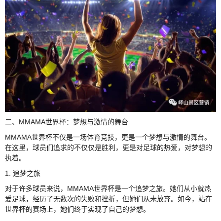
二、MMAMA世界杯：梦想与激情的舞台
MMAMA世界杯不仅是一场体育竞技，更是一个梦想与激情的舞台。
在这里，球员们追求的不仅仅是胜利，更是对足球的热爱，对梦想的
执着。
1. 追梦之旅
对于许多球员来说，MMAMA世界杯是一个追梦之旅。她们从小就热
爱足球，经历了无数次的失败和挫折，但她们从未放弃。如今，站在
世界杯的赛场上，她们终于实现了自己的梦想。