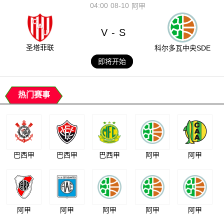
04:00
08-10
阿甲
V
S
-
圣塔菲联
科尔多瓦中央SDE
即将开始
热门赛事
巴西甲
巴西甲
巴西甲
阿甲
阿甲
阿甲
阿甲
阿甲
阿甲
阿甲