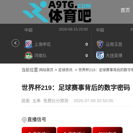
首页
2026-08-15 20:00
2
中超
中超
上海申花
0
云南玉昆
河南队
0
大连英博
当前位置:
>
>
网站首页
足球资讯
世界杯219：足球赛事背后的数字
世界杯219：足球赛事背后的数字密码
层面
五串
免费比分预测
2026-07-08 20:50:05
直播信号