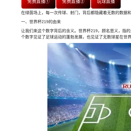
免费直播①
免费直播②
玩球直播
在绿茵场上，每一次传球、射门，背后都隐藏着无数的数据和
一、世界杯219的由来
让我们来这个数字背后的含义。世界杯219，顾名思义，指的
个数字见证了足球运动的蓬勃发展，也见证了无数球星在世