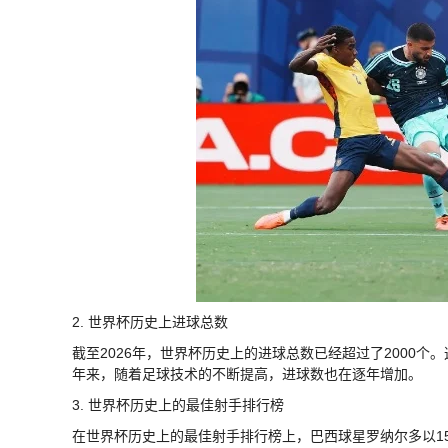
2. 世界杯历史上进球总数
截至2026年，世界杯历史上的进球总数已经超过了2000
年来，随着足球技术的不断提高，进球数也在逐年增加。
3. 世界杯历史上的最佳射手排行榜
在世界杯历史上的最佳射手排行榜上，巴西球星罗纳尔多以1