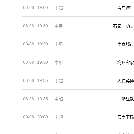
08-08
19:00
中超
青岛海牛
08-08
19:30
中甲
石家庄功夫
08-08
19:30
中甲
南京城市
08-08
19:30
中甲
梅州客家
08-08
19:35
中超
大连英博
08-08
19:35
中超
浙江队
08-08
20:00
中超
云南玉昆