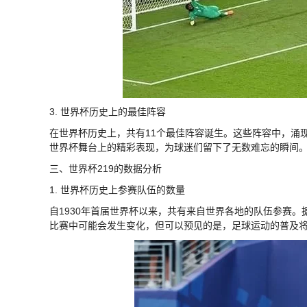
3. 世界杯历史上的最佳阵容
在世界杯历史上，共有11个最佳阵容诞生。这些阵容中，涌
世界杯舞台上的精彩表现，为球迷们留下了无数难忘的瞬间
三、世界杯219的数据分析
1. 世界杯历史上参赛队伍的数量
自1930年首届世界杯以来，共有来自世界各地的队伍参赛。
比赛中可能会发生变化，但可以预见的是，足球运动的普及