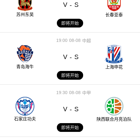
V
S
-
苏州东吴
长春亚泰
即将开始
19:00
08-08
中超
V
S
-
青岛海牛
上海申花
即将开始
19:30
08-08
中甲
V
S
-
石家庄功夫
陕西联合月亮泊队
即将开始