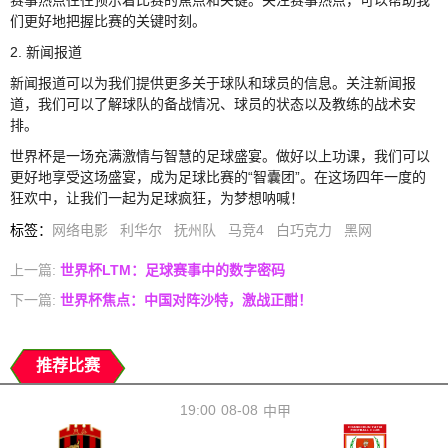
们更好地把握比赛的关键时刻。
2. 新闻报道
新闻报道可以为我们提供更多关于球队和球员的信息。关注新闻报
道，我们可以了解球队的备战情况、球员的状态以及教练的战术安
排。
世界杯是一场充满激情与智慧的足球盛宴。做好以上功课，我们可以
更好地享受这场盛宴，成为足球比赛的“智囊团”。在这场四年一度的
狂欢中，让我们一起为足球疯狂，为梦想呐喊！
标签
：
网络电影
利华尔
抚州队
马竞4
白巧克力
黑网
上一篇:
世界杯LTM：足球赛事中的数字密码
下一篇:
世界杯焦点：中国对阵沙特，激战正酣！
推荐比赛
19:00
08-08
中甲