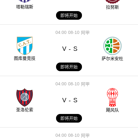
塔勒瑞斯
拉努斯
即将开始
04:00
08-10
阿甲
V
S
-
图库曼竞技
萨尔米安杜
即将开始
04:00
08-10
阿甲
V
S
-
圣洛伦索
飓风队
即将开始
04:00
08-10
阿甲