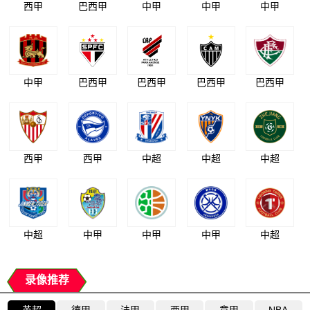
西甲
巴西甲
中甲
中甲
中甲
中甲
巴西甲
巴西甲
巴西甲
巴西甲
西甲
西甲
中超
中超
中超
中超
中甲
中甲
中甲
中超
录像推荐
英超
德甲
法甲
西甲
意甲
NBA